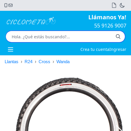
Llámanos Ya!
55 9126 9007
Crea tu cuenta
Ingresar
Open main menu
Llantas
›
R24
›
Cross
›
Wanda