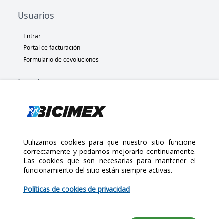
Usuarios
Entrar
Portal de facturación
Formulario de devoluciones
Legal
Términos y condiciones
Políticas de privacidad
Políticas de Cookies
Políticas de devolución
Utilizamos cookies para que nuestro sitio funcione
correctamente y podamos mejorarlo continuamente.
Las cookies que son necesarias para mantener el
Copyright 2025 Bicimex®. All rights reserved. Today is Jueves,
funcionamiento del sitio están siempre activas.
$150.00
Agosto 6, 2026
Políticas de cookies de privacidad
Cantidad: