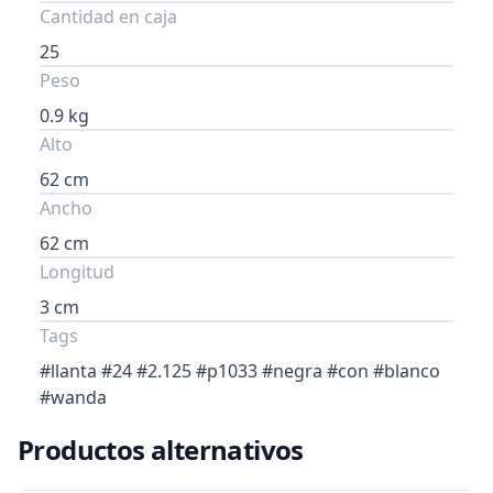
Cantidad en caja
25
Peso
0.9 kg
Alto
62 cm
Ancho
62 cm
Longitud
3 cm
Tags
#llanta #24 #2.125 #p1033 #negra #con #blanco
#wanda
Productos alternativos