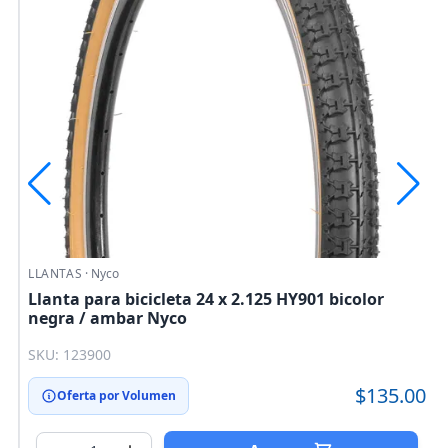
LLANTAS
·
Nyco
Llanta para bicicleta 24 x 2.125 HY901 bicolor
negra / ambar Nyco
SKU: 123900
0
$135.00
Oferta por Volumen