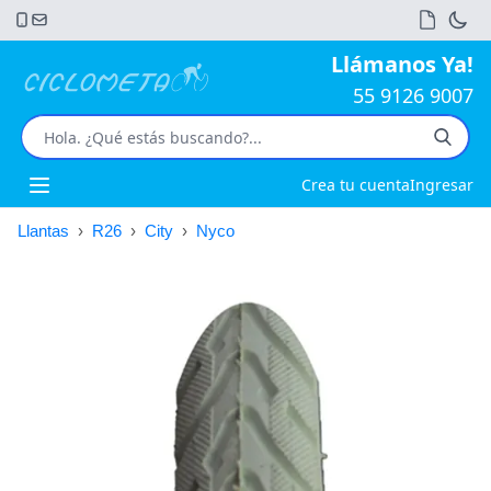
Llámanos Ya!
55 9126 9007
Crea tu cuenta
Ingresar
Open main menu
Llantas
›
R26
›
City
›
Nyco