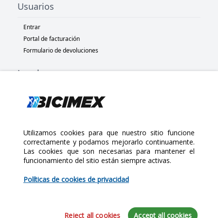
Usuarios
Entrar
Portal de facturación
Formulario de devoluciones
Legal
Términos y condiciones
Políticas de privacidad
Políticas de Cookies
Políticas de devolución
Utilizamos cookies para que nuestro sitio funcione
correctamente y podamos mejorarlo continuamente.
Las cookies que son necesarias para mantener el
Copyright 2025 Bicimex®. All rights reserved. Today is Jueves,
funcionamiento del sitio están siempre activas.
$130.00
Agosto 6, 2026
Políticas de cookies de privacidad
Cantidad:
Reject all cookies
Accept all cookies