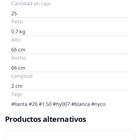
Cantidad en caja
25
Peso
0.7 kg
Alto
66 cm
Ancho
66 cm
Longitud
2 cm
Tags
#llanta #26 #1.50 #hy007 #blanca #nyco
Productos alternativos