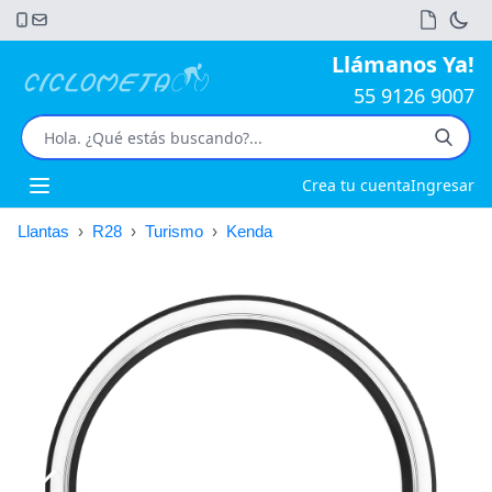
Llámanos Ya!
55 9126 9007
Crea tu cuenta
Ingresar
Open main menu
Llantas
›
R28
›
Turismo
›
Kenda