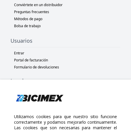
Conviértete en un distribuidor
Preguntas frecuentes
Métodos de pago
Bolsa de trabajo
Usuarios
Entrar
Portal de facturación
Formulario de devoluciones
Legal
Términos y condiciones
Políticas de privacidad
Políticas de Cookies
Políticas de devolución
Utilizamos cookies para que nuestro sitio funcione
correctamente y podamos mejorarlo continuamente.
Las cookies que son necesarias para mantener el
Copyright 2025 Bicimex®. All rights reserved. Today is Jueves,