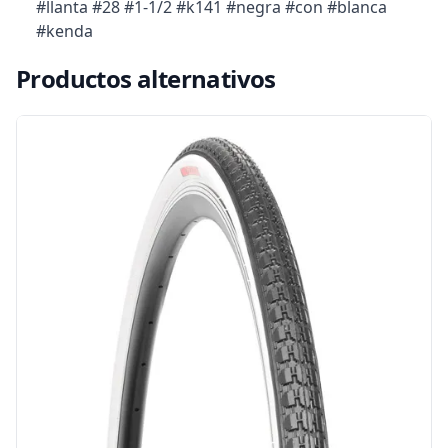
#llanta #28 #1-1/2 #k141 #negra #con #blanca
#kenda
Productos alternativos