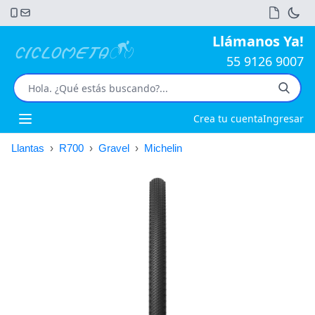
Llámanos Ya!
55 9126 9007
Crea tu cuenta
Ingresar
Open main menu
Llantas
›
R700
›
Gravel
›
Michelin