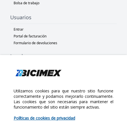
Bolsa de trabajo
Usuarios
Entrar
Portal de facturación
Formulario de devoluciones
Legal
Términos y condiciones
Políticas de privacidad
Políticas de Cookies
Políticas de devolución
Utilizamos cookies para que nuestro sitio funcione
correctamente y podamos mejorarlo continuamente.
Las cookies que son necesarias para mantener el
Copyright 2025 Bicimex®. All rights reserved. Today is Sábado,
funcionamiento del sitio están siempre activas.
Agosto 8, 2026
$300.00
Políticas de cookies de privacidad
Cantidad: