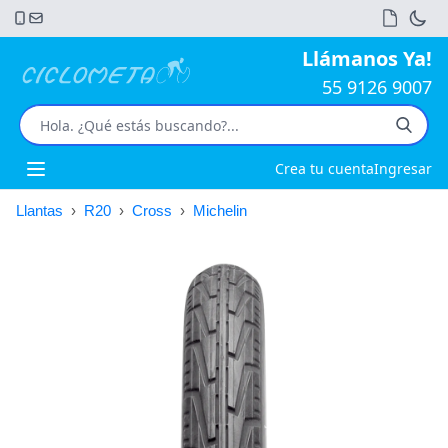
Llámanos Ya!
55 9126 9007
Crea tu cuenta
Ingresar
Open main menu
Llantas
›
R20
›
Cross
›
Michelin