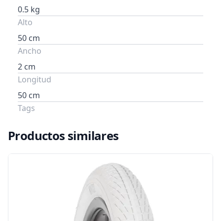
0.5 kg
Alto
50 cm
Ancho
2 cm
Longitud
50 cm
Tags
Productos similares