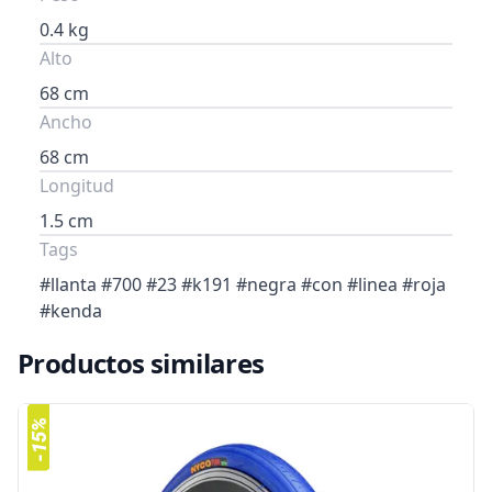
0.4 kg
Alto
68 cm
Ancho
68 cm
Longitud
1.5 cm
Tags
#llanta #700 #23 #k191 #negra #con #linea #roja
#kenda
Productos similares