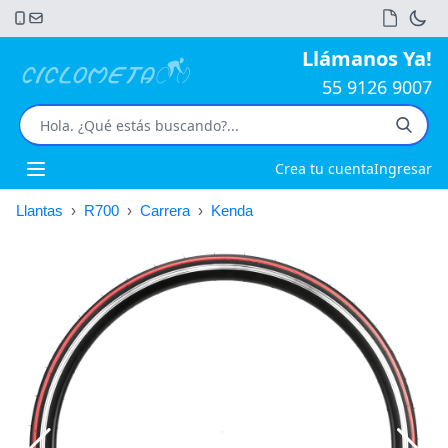
Llámanos Ya!
55 9126 9007
Crea tu cuenta
Ingresar
Open main menu
Llantas
›
R700
›
Carrera
›
Kenda