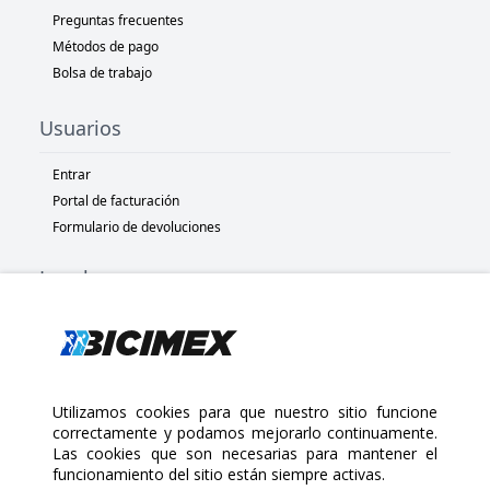
Preguntas frecuentes
Métodos de pago
Bolsa de trabajo
Usuarios
Entrar
Portal de facturación
Formulario de devoluciones
Legal
Términos y condiciones
Políticas de privacidad
Políticas de Cookies
Políticas de devolución
Utilizamos cookies para que nuestro sitio funcione
correctamente y podamos mejorarlo continuamente.
Las cookies que son necesarias para mantener el
Copyright 2025 Bicimex®. All rights reserved. Today is Viernes,
funcionamiento del sitio están siempre activas.
Agosto 7, 2026