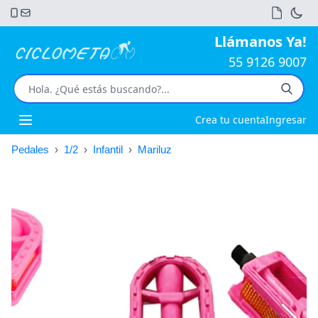
Llámanos Ya!
55 9126 9007
Crea tu cuenta
Ingresar
Open main menu
Pedales
›
1/2
›
Infantil
›
Mariluz