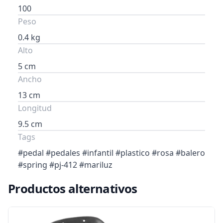
100
Peso
0.4 kg
Alto
5 cm
Ancho
13 cm
Longitud
9.5 cm
Tags
#pedal #pedales #infantil #plastico #rosa #balero
#spring #pj-412 #mariluz
Productos alternativos