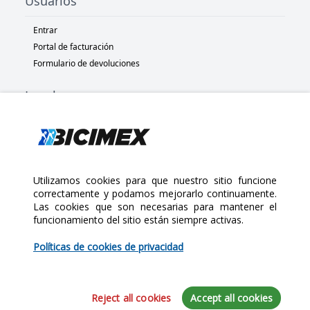
Usuarios
Entrar
Portal de facturación
Formulario de devoluciones
Legal
Términos y condiciones
Políticas de privacidad
Políticas de Cookies
Políticas de devolución
Utilizamos cookies para que nuestro sitio funcione
correctamente y podamos mejorarlo continuamente.
Las cookies que son necesarias para mantener el
Copyright 2025 Bicimex®. All rights reserved. Today is Sábado,
funcionamiento del sitio están siempre activas.
$25.00
Agosto 8, 2026
Políticas de cookies de privacidad
Cantidad:
Reject all cookies
Accept all cookies
Agregar al Carrito