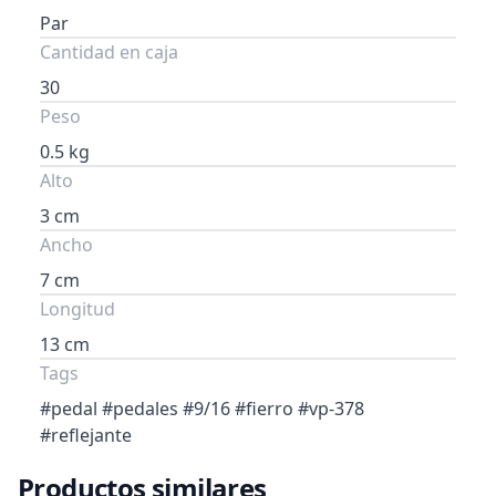
Par
Cantidad en caja
30
Peso
0.5 kg
Alto
3 cm
Ancho
7 cm
Longitud
13 cm
Tags
#pedal #pedales #9/16 #fierro #vp-378
#reflejante
Productos similares