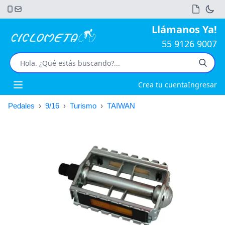
Llámanos Ya!
55 9126 9007
Crea tu cuenta
Ingresar
Open main menu
Pedales
›
9/16
›
Turismo
›
TAIWAN