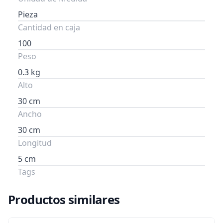
Pieza
Cantidad en caja
100
Peso
0.3 kg
Alto
30 cm
Ancho
30 cm
Longitud
5 cm
Tags
Productos similares