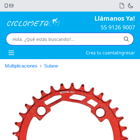
Llámanos Ya!
55 9126 9007
Crea tu cuenta
Ingresar
Open main menu
Multiplicaciones
›
Sulane