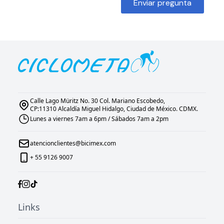
Enviar pregunta
Calle Lago Müritz No. 30 Col. Mariano Escobedo,
CP:11310 Alcaldía Miguel Hidalgo, Ciudad de México. CDMX.
Lunes a viernes 7am a 6pm / Sábados 7am a 2pm
atencionclientes@bicimex.com
+ 55 9126 9007
Links