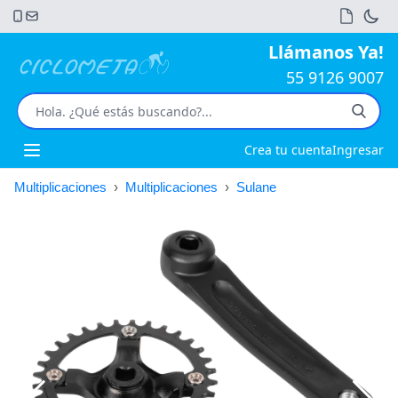
Llámanos Ya!
55 9126 9007
Crea tu cuenta
Ingresar
Open main menu
Multiplicaciones
›
Multiplicaciones
›
Sulane