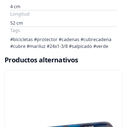
4 cm
Longitud
52 cm
Tags
#bicicletas #protector #cadenas #cubrecadena
#cubre #mariluz #24x1-3/8 #salpicado #verde
Productos alternativos