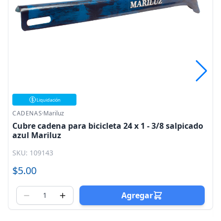
Liquidación
CADENAS
·
Mariluz
 1 - 3/8 salpicado
Cubre cadena para bicicleta 24 x 1 -
naranja YS - 7954 Mariluz
SKU: 109146
$5.00
$4.25
egar
Agrega