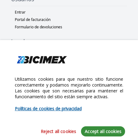
Entrar
Portal de facturación
Formulario de devoluciones
Legal
Términos y condiciones
Políticas de privacidad
Políticas de Cookies
Políticas de devolución
Utilizamos cookies para que nuestro sitio funcione
correctamente y podamos mejorarlo continuamente.
Las cookies que son necesarias para mantener el
Copyright 2025 Bicimex®. All rights reserved. Today is Jueves,
funcionamiento del sitio están siempre activas.
Agosto 6, 2026
$5.00
Políticas de cookies de privacidad
Cantidad:
Reject all cookies
Accept all cookies
Agregar al Carrito