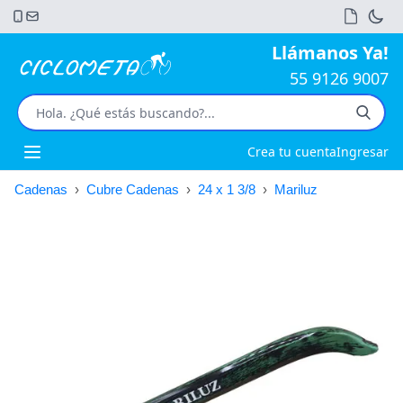
Llámanos Ya!
55 9126 9007
Crea tu cuenta
Ingresar
Open main menu
Cadenas
›
Cubre Cadenas
›
24 x 1 3/8
›
Mariluz