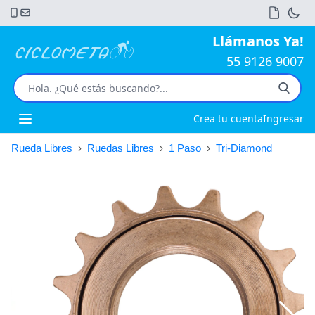
Llámanos Ya!
55 9126 9007
Crea tu cuenta
Ingresar
Open main menu
Rueda Libres
›
Ruedas Libres
›
1 Paso
›
Tri-Diamond