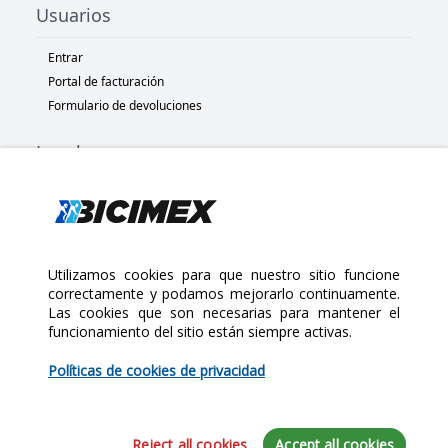
Usuarios
Entrar
Portal de facturación
Formulario de devoluciones
Legal
Términos y condiciones
Políticas de privacidad
Políticas de Cookies
Políticas de devolución
Utilizamos cookies para que nuestro sitio funcione
correctamente y podamos mejorarlo continuamente.
Las cookies que son necesarias para mantener el
Copyright 2025 Bicimex®. All rights reserved. Today is Sábado,
funcionamiento del sitio están siempre activas.
Agosto 8, 2026
$25.00
Políticas de cookies de privacidad
Cantidad:
Reject all cookies
Accept all cookies