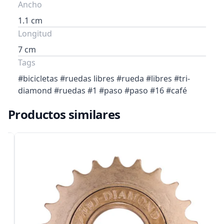
Ancho
1.1 cm
Longitud
7 cm
Tags
#bicicletas #ruedas libres #rueda #libres #tri-
diamond #ruedas #1 #paso #paso #16 #café
Productos similares