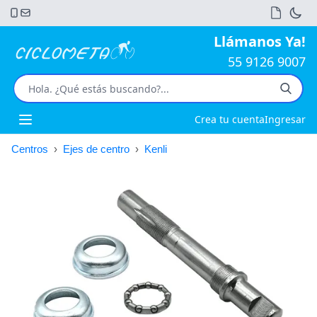
Llámanos Ya!
55 9126 9007
Crea tu cuenta
Ingresar
Open main menu
Centros
›
Ejes de centro
›
Kenli