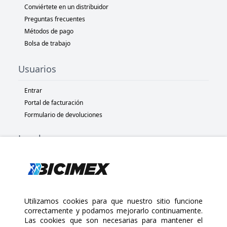
Conviértete en un distribuidor
Preguntas frecuentes
Métodos de pago
Bolsa de trabajo
Usuarios
Entrar
Portal de facturación
Formulario de devoluciones
Legal
Términos y condiciones
Políticas de privacidad
Políticas de Cookies
Políticas de devolución
Utilizamos cookies para que nuestro sitio funcione
correctamente y podamos mejorarlo continuamente.
Las cookies que son necesarias para mantener el
Copyright 2025 Bicimex®. All rights reserved. Today is Viernes,