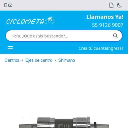
Llámanos Ya!
55 9126 9007
Crea tu cuenta
Ingresar
Open main menu
Centros
›
Ejes de centro
›
Shimano