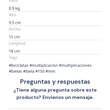
Peso
0.9 kg
Alto
9.5 cm
Ancho
15 cm
Longitud
18 cm
Tags
#bicicletas #multiplicacion #multiplicaciones
#bielas #biela #150 #mm
Preguntas y respuestas
¿Tiene alguna pregunta sobre este
producto? Envíenos un mensaje.