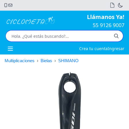
Llámanos Ya!
55 9126 9007
Crea tu cuenta
Ingresar
Open main menu
Multiplicaciones
›
Bielas
›
SHIMANO