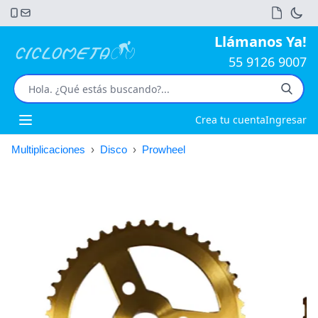
Llámanos Ya!
55 9126 9007
Crea tu cuenta
Ingresar
Open main menu
Multiplicaciones
›
Disco
›
Prowheel