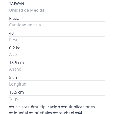
TAIWAN
Unidad de Medida
Pieza
Cantidad en caja
40
Peso
0.2 kg
Alto
18.5 cm
Ancho
5 cm
Longitud
18.5 cm
Tags
#bicicletas #multiplicacion #multiplicaciones
#cigüeñal #cigüeñales #prowheel #44