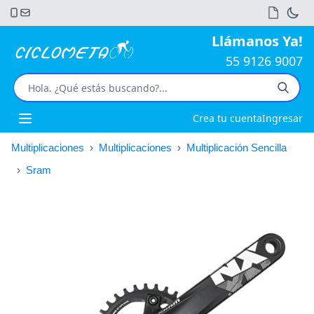
Llámanos Ya!
55 9126 9007
Crea tu cuenta
Ingresar
Open main menu
Multiplicaciones
›
Multiplicaciones
›
Multiplicación Sencilla
›
Sram