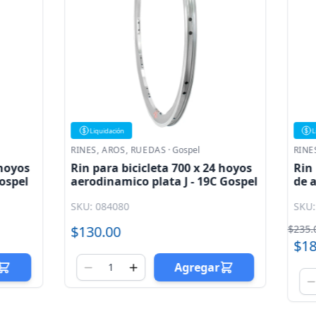
ón
Liquidación
OS, RUEDAS
·
Gospel
RINES, AROS, RUEDAS
·
Gospel
 bicicleta 700 x 24 hoyos
Rin para bicicleta 700C x
mico plata J - 19C Gospel
de aluminio 50mm HS13 - 
pared perfil Gospel
080
SKU: 084008
0
$235.00
$188.00
Agregar
Agreg