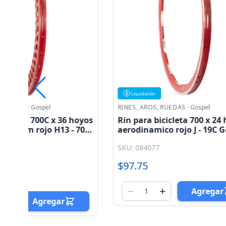
Liquidación
Liquidaci
RINES, AROS, RUEDAS
·
Gospel
RINES, AR
yos
Rin para bicicleta 700 x 24 hoyos
Rin para
0H
aerodinamico rojo J - 19C Gospel
aerodina
SKU: 084077
SKU: 084
$97.75
$130.0
Agregar