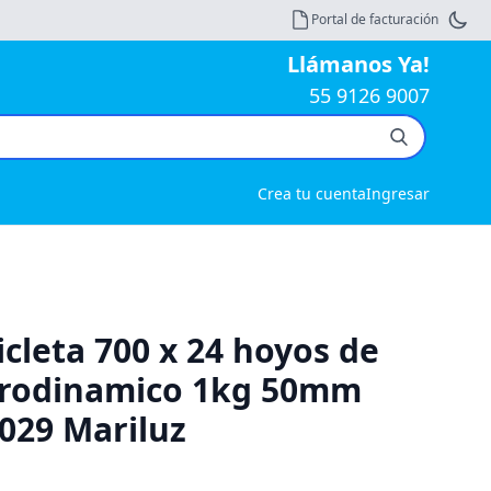
Portal de facturación
Llámanos Ya!
55 9126 9007
Crea tu cuenta
Ingresar
icleta 700 x 24 hoyos de
erodinamico 1kg 50mm
 029 Mariluz