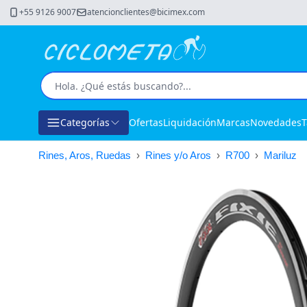
+55 9126 9007
atencionclientes@bicimex.com
Categorías
Ofertas
Liquidación
Marcas
Novedades
T
Rines, Aros, Ruedas
›
Rines y/o Aros
›
R700
›
Mariluz