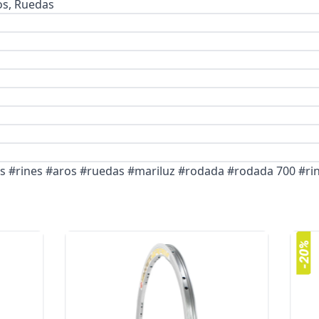
os, Ruedas
as #rines #aros #ruedas #mariluz #rodada #rodada 700 #ri