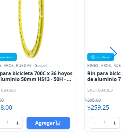
Liquidación
RINES, AROS, RUEDAS
·
Gospel
RI
 36 hoyos
Rin para bicicleta 700C x 36 hoyos
Ri
50H - 2
de aluminio 70mm verde HS13 -
d
70H - 3 pared perfil Gospel
pe
SKU: 084003
SK
$305.00
$30
$259.25
$
ar
Agregar