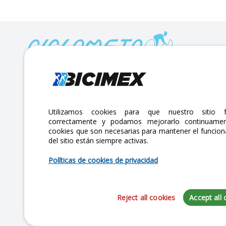
Calle Lago Müritz No. 30 Col. Mariano Escobedo,
CP:11310 Alcaldía Miguel Hidalgo, Ciudad de México. CDMX.
Lunes a viernes 7am a 6pm / Sábados 7am a 2pm
Utilizamos cookies para que nuestro sitio f
correctamente y podamos mejorarlo continuamen
atencionclientes@bicimex.com
cookies que son necesarias para mantener el funcio
+ 55 9126 9007
del sitio están siempre activas.
Políticas de cookies de privacidad
Reject all cookies
Accept all 
Copyright 2025 Bicimex®. All rights reserved. Today is Jueves, Agosto 