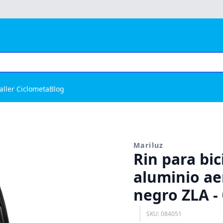
aller Ciclometa
Blog
Mariluz
Rin para bic
aluminio a
negro ZLA -
SKU: 084051