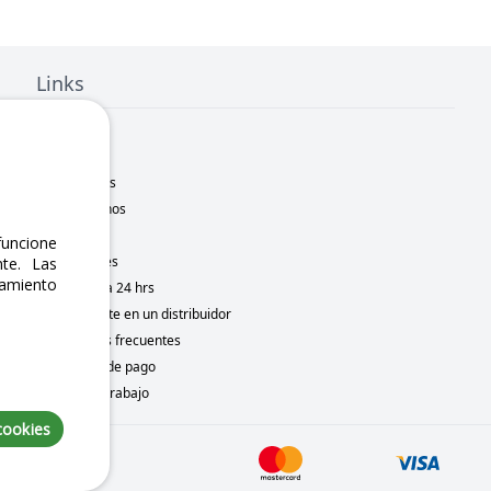
Links
Inicio
Nosotros
Sucursales
Contáctanos
Marcas
uncione
Novedades
te. Las
namiento
Motometa 24 hrs
Conviértete en un distribuidor
Preguntas frecuentes
Métodos de pago
Bolsa de trabajo
cookies
6, 2026