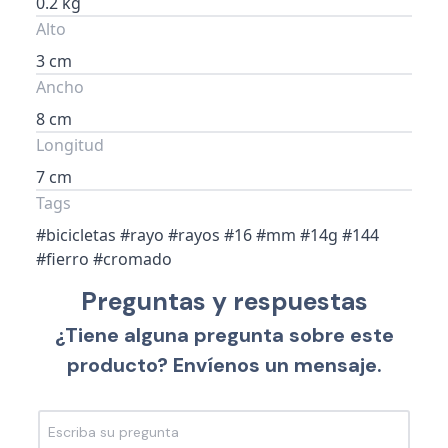
0.2 kg
Alto
3 cm
Ancho
8 cm
Longitud
7 cm
Tags
#bicicletas #rayo #rayos #16 #mm #14g #144
#fierro #cromado
Preguntas y respuestas
¿Tiene alguna pregunta sobre este
producto? Envíenos un mensaje.