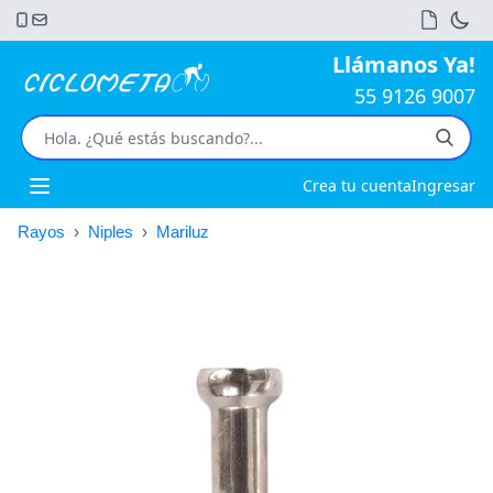
Llámanos Ya!
55 9126 9007
Crea tu cuenta
Ingresar
Open main menu
Rayos
›
Niples
›
Mariluz