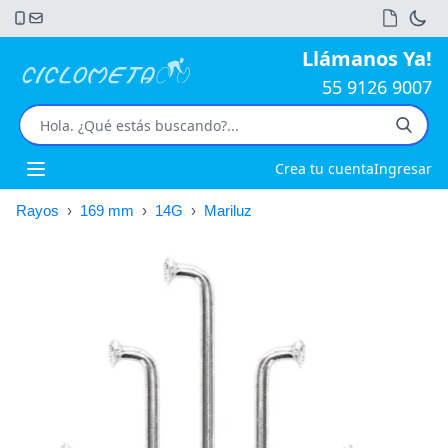
Llámanos Ya!
55 9126 9007
Crea tu cuenta
Ingresar
Open main menu
Rayos
›
169 mm
›
14G
›
Mariluz