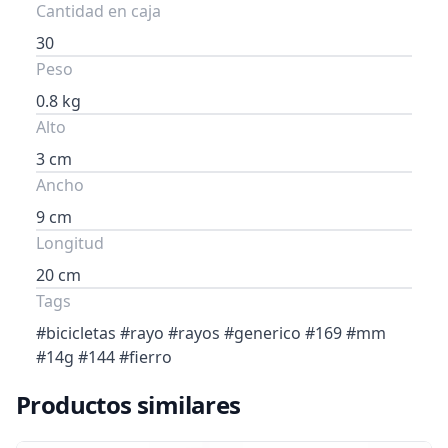
Cantidad en caja
30
Peso
0.8 kg
Alto
3 cm
Ancho
9 cm
Longitud
20 cm
Tags
#bicicletas #rayo #rayos #generico #169 #mm
#14g #144 #fierro
Productos similares