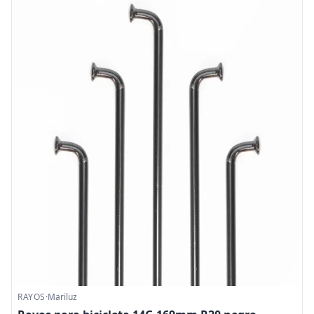
RAYOS
·
Mariluz