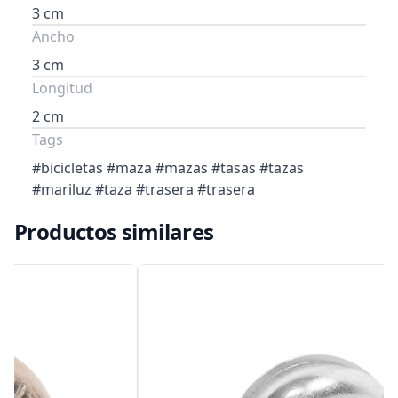
3 cm
Ancho
3 cm
Longitud
2 cm
Tags
#bicicletas #maza #mazas #tasas #tazas
#mariluz #taza #trasera #trasera
Productos similares