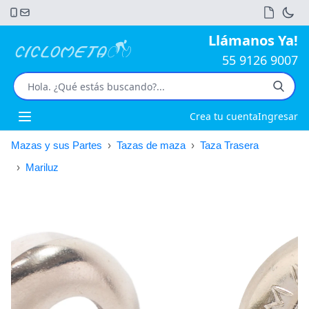
Llámanos Ya!
55 9126 9007
Crea tu cuenta
Ingresar
Open main menu
Mazas y sus Partes
›
Tazas de maza
›
Taza Trasera
›
Mariluz