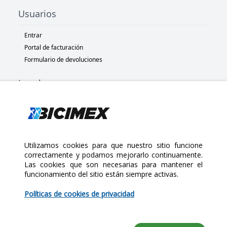
Usuarios
Entrar
Portal de facturación
Formulario de devoluciones
Legal
Términos y condiciones
Políticas de privacidad
Políticas de Cookies
Políticas de devolución
Utilizamos cookies para que nuestro sitio funcione
correctamente y podamos mejorarlo continuamente.
Las cookies que son necesarias para mantener el
Copyright 2025 Bicimex®. All rights reserved. Today is Viernes,
funcionamiento del sitio están siempre activas.
Agosto 7, 2026
$5.00
Políticas de cookies de privacidad
Cantidad: