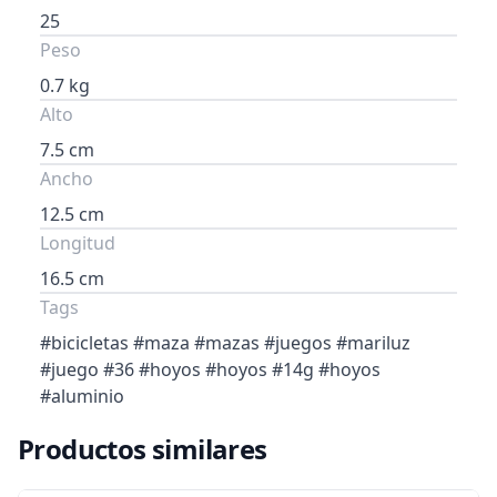
25
Peso
0.7 kg
Alto
7.5 cm
Ancho
12.5 cm
Longitud
16.5 cm
Tags
#bicicletas #maza #mazas #juegos #mariluz
#juego #36 #hoyos #hoyos #14g #hoyos
#aluminio
Productos similares