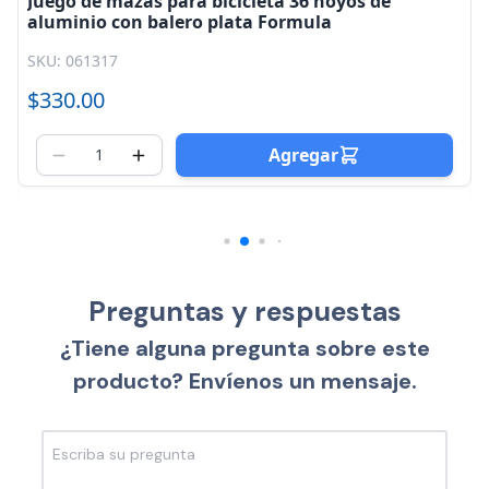
Juego de mazas para bicicleta 36 hoyos de
aluminio con balero plata Formula
SKU: 061317
$330.00
$4
0
Agregar
Preguntas y respuestas
¿Tiene alguna pregunta sobre este
producto? Envíenos un mensaje.