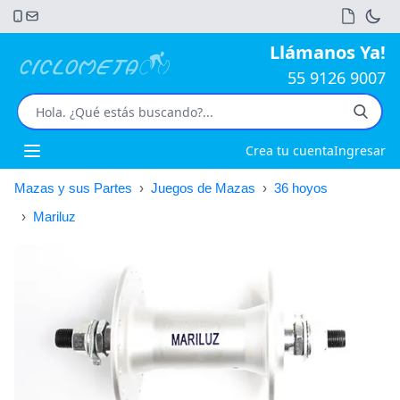
Llámanos Ya!
55 9126 9007
Crea tu cuenta
Ingresar
Open main menu
Mazas y sus Partes
›
Juegos de Mazas
›
36 hoyos
›
Mariluz