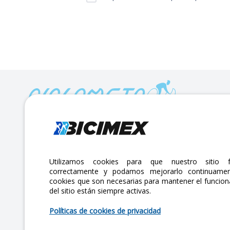
Calle Lago Müritz No. 30 Col. Mariano Escobedo,
CP:11310 Alcaldía Miguel Hidalgo, Ciudad de México. CDMX.
Lunes a viernes 7am a 6pm / Sábados 7am a 2pm
Utilizamos cookies para que nuestro sitio f
correctamente y podamos mejorarlo continuamen
atencionclientes@bicimex.com
cookies que son necesarias para mantener el funcio
+ 55 9126 9007
del sitio están siempre activas.
Políticas de cookies de privacidad