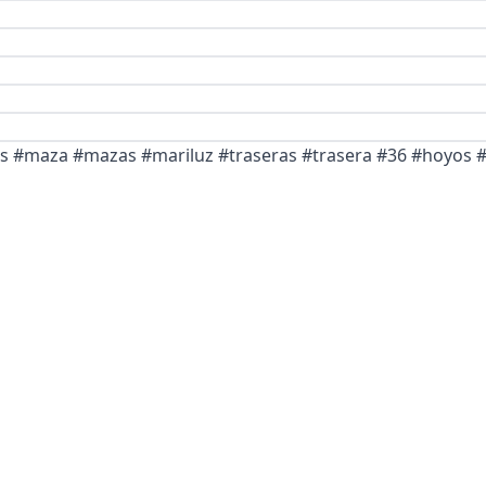
tas #maza #mazas #mariluz #traseras #trasera #36 #hoyos