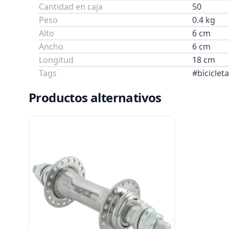
Cantidad en caja
50
Peso
0.4 kg
Alto
6 cm
Ancho
6 cm
Longitud
18 cm
Tags
#bicicle
Productos alternativos