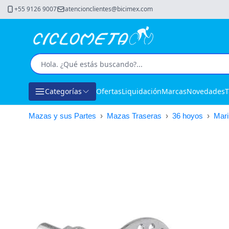
+55 9126 9007
atencionclientes@bicimex.com
Categorías
Ofertas
Liquidación
Marcas
Novedades
T
Mazas y sus Partes
›
Mazas Traseras
›
36 hoyos
›
Mari