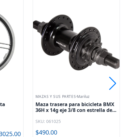
MAZAS Y SUS PARTES
·
Mariluz
MA
eta BMX
Maza lateral para triciclo de
Ma
ella de 9
carga 36H 12G eje de 1/2 de fierro
ho
negro
cromado Elephant Mariluz
HB
SKU: 061090
SK
$60.00
$