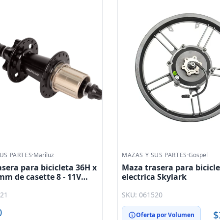
US PARTES
·
Gospel
MAZAS Y SUS PARTES
·
Mariluz
sera para bicicleta
Maza trasera para bicicl
a Skylark
36H x 14g eje 3/8 con estr
dientes eje 14mm color 
520
SKU: 061025
GLB29R Mariluz
$490.00
$3025.00
a por Volumen