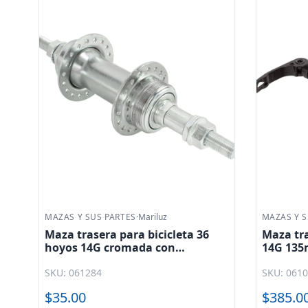
MAZAS Y SUS PARTES
·
Mariluz
MAZAS Y S
Maza trasera para bicicleta 36H x
Maza tra
14G 135mm de casette 8 - 11V
electric
freno de disco 6 tornillos
SKU: 061021
SKU: 061
aluminio con bloqueo negro GL -
B45R Mariluz
$385.00
Ofert