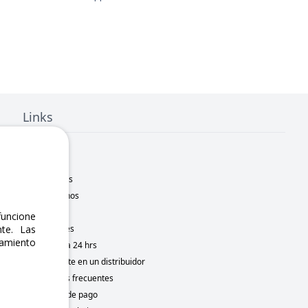
Links
Inicio
Nosotros
Sucursales
Contáctanos
Marcas
uncione
Novedades
te. Las
namiento
Motometa 24 hrs
Conviértete en un distribuidor
Preguntas frecuentes
Métodos de pago