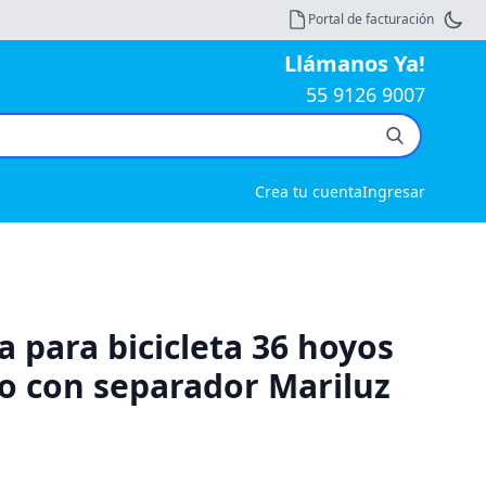
Portal de facturación
Llámanos Ya!
55 9126 9007
Crea tu cuenta
Ingresar
a para bicicleta 36 hoyos
 con separador Mariluz