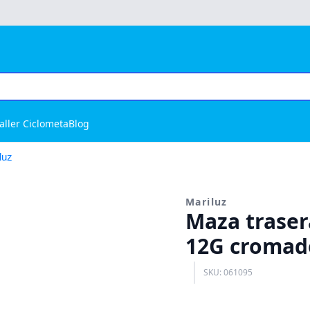
aller Ciclometa
Blog
luz
Mariluz
Maza traser
12G cromado
SKU: 061095