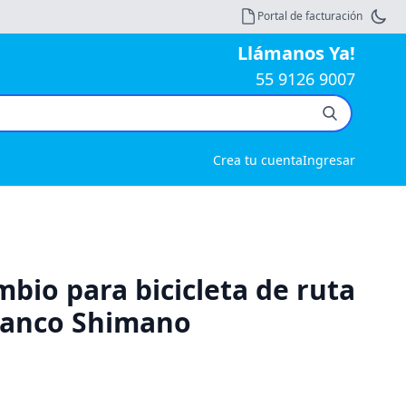
Portal de facturación
Llámanos Ya!
55 9126 9007
Crea tu cuenta
Ingresar
mbio para bicicleta de ruta
lanco Shimano