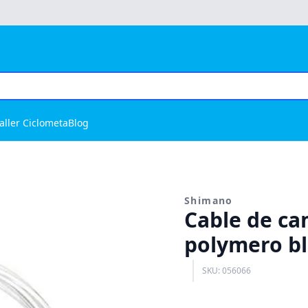
aller Ciclometa
Blog
Shimano
Cable de ca
polymero b
SKU: 056066