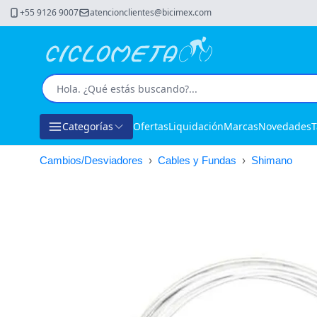
+55 9126 9007
atencionclientes@bicimex.com
Categorías
Ofertas
Liquidación
Marcas
Novedades
T
Cambios/Desviadores
›
Cables y Fundas
›
Shimano