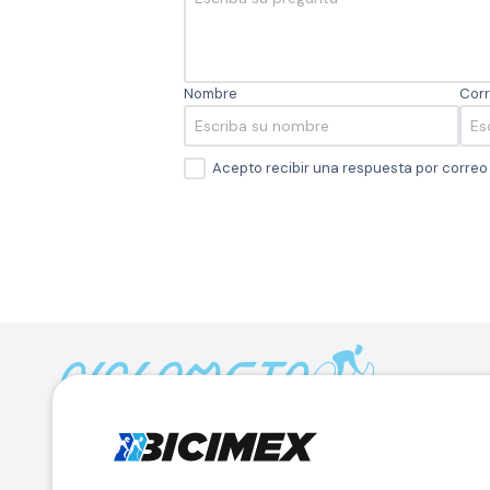
Nombre
Corr
Acepto recibir una respuesta por corre
Calle Lago Müritz No. 30 Col. Mariano Escobedo,
CP:11310 Alcaldía Miguel Hidalgo, Ciudad de México. CDMX.