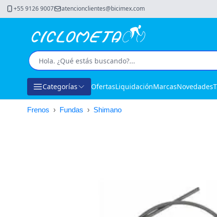
+55 9126 9007
atencionclientes@bicimex.com
Categorías
Ofertas
Liquidación
Marcas
Novedades
T
Frenos
›
Fundas
›
Shimano