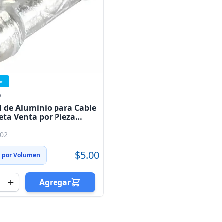
ón
a
 de Aluminio para Cable
leta Venta por Pieza
ble en bote de 1000pz)
502
$5.00
a por Volumen
Agregar