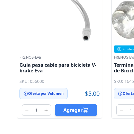
Liquidaci
FRENOS
·
Eva
FRENOS
·
Ev
Guia pasa cable para bicicleta V-
Terminal
brake Eva
de Bicic
(Disponi
SKU: 056000
SKU: 164
Eva
$5.00
Oferta por Volumen
Ofert
Agregar