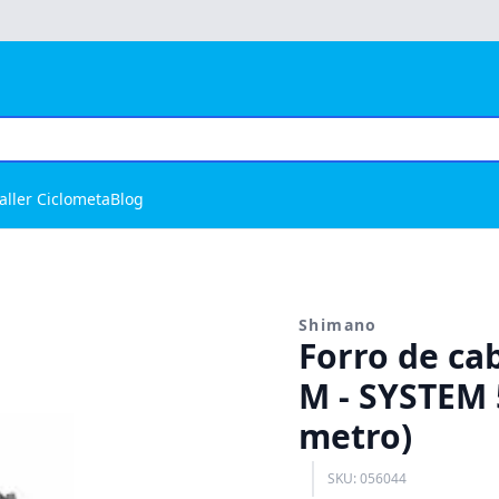
aller Ciclometa
Blog
Shimano
Forro de cab
M - SYSTEM
metro)
SKU: 056044