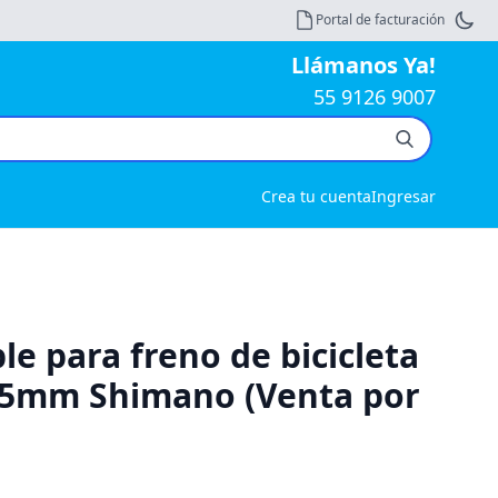
Portal de facturación
Llámanos Ya!
55 9126 9007
Crea tu cuenta
Ingresar
le para freno de bicicleta
 5mm Shimano (Venta por