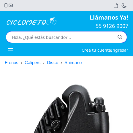
Llámanos Ya!
55 9126 9007
Crea tu cuenta
Ingresar
Open main menu
Frenos
›
Calipers
›
Disco
›
Shimano