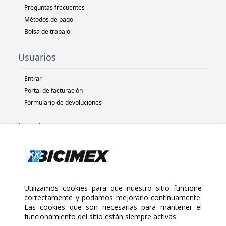
Preguntas frecuentes
Métodos de pago
Bolsa de trabajo
Usuarios
Entrar
Portal de facturación
Formulario de devoluciones
Legal
Términos y condiciones
Políticas de privacidad
Políticas de Cookies
Políticas de devolución
Utilizamos cookies para que nuestro sitio funcione
correctamente y podamos mejorarlo continuamente.
Las cookies que son necesarias para mantener el
Copyright 2025 Bicimex®. All rights reserved. Today is Jueves,
funcionamiento del sitio están siempre activas.
Agosto 6, 2026