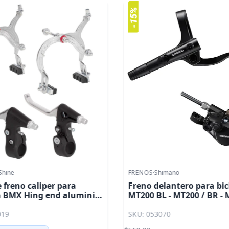
Shine
FRENOS
·
Shimano
 freno caliper para
Freno delantero para bici
a BMX Hing end aluminio
MT200 BL - MT200 / BR - 
plata S. Shine
900 mm Shimano
019
SKU: 053070