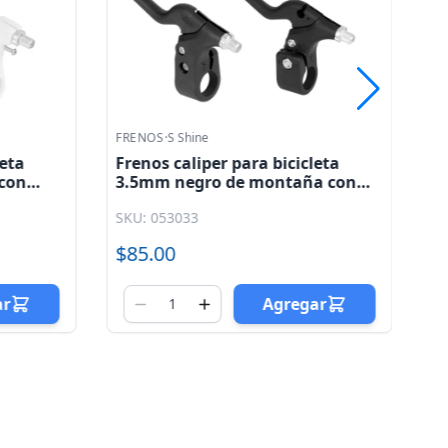
FRENOS
·
S Shine
FR
leta
Frenos caliper para bicicleta
Fr
 con
3.5mm negro de montaña con
al
palanca y cables S. shine
pa
SKU: 053033
SK
$85.00
$
ar
Agregar