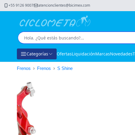
+55 9126 9007
atencionclientes@bicimex.com
Categorías
Ofertas
Liquidación
Marcas
Novedades
T
Frenos
›
Frenos
›
S Shine