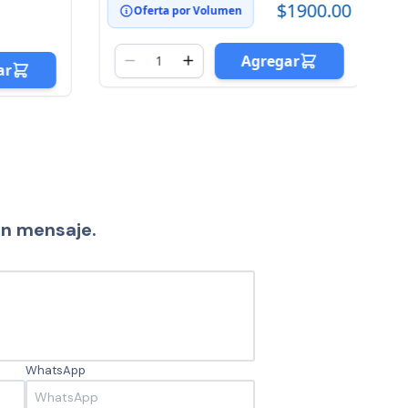
$
$1900.00
Oferta por Volumen
Agregar
ar
un mensaje.
WhatsApp