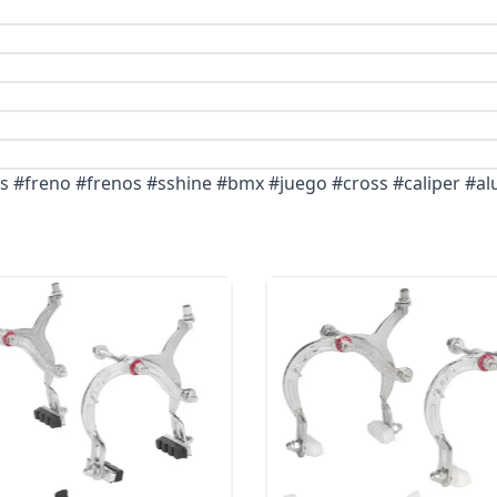
as #freno #frenos #sshine #bmx #juego #cross #caliper #al