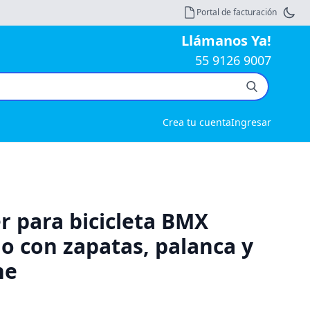
Portal de facturación
Llámanos Ya!
55 9126 9007
Crea tu cuenta
Ingresar
er para bicicleta BMX
jo con zapatas, palanca y
ne