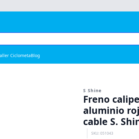
aller Ciclometa
Blog
S Shine
Freno calip
aluminio ro
cable S. Shi
SKU: 051043