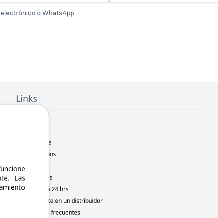
o electrónico o WhatsApp
Links
Inicio
Nosotros
Sucursales
Contáctanos
Marcas
uncione
Novedades
te. Las
namiento
Motometa 24 hrs
Conviértete en un distribuidor
Preguntas frecuentes