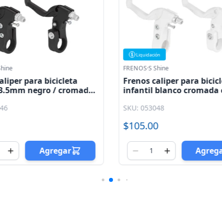
Liquidación
Shine
FRENOS
·
S Shine
aliper para bicicleta
Frenos caliper para bicic
l 3.5mm negro / cromado
infantil blanco cromada
nca plasificada S Shine
palanca y cables
046
SKU: 053048
$105.00
Agregar
Agreg