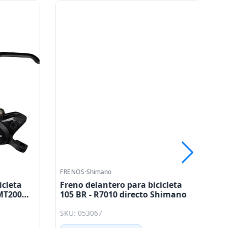
FRENOS
·
Shimano
FR
cleta
Freno delantero para bicicleta
Ju
MT200
105 BR - R7010 directo Shimano
bi
pl
SKU: 053067
SK