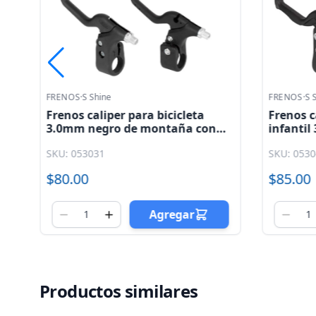
FRENOS
·
S Shine
FRENOS
·
S 
0
Frenos caliper para bicicleta
Frenos c
3.0mm negro de montaña con
infanti
ne
palanca y cables S. shine
con pala
SKU: 053031
SKU: 053
$80.00
$85.00
Agregar
Productos similares