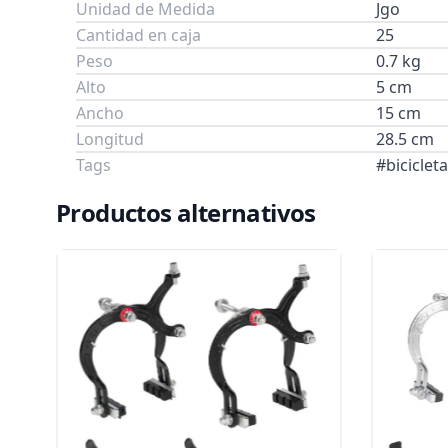
Unidad de Medida
Jgo
Cantidad en caja
25
Peso
0.7 kg
Alto
5 cm
Ancho
15 cm
Longitud
28.5 cm
Tags
#biciclet
Productos alternativos