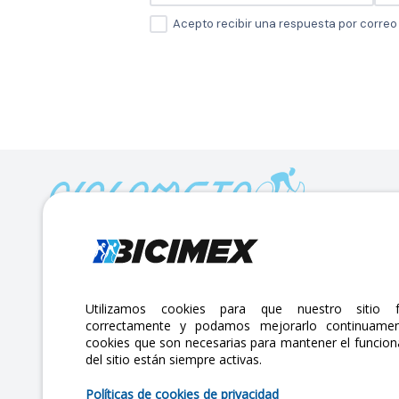
Acepto recibir una respuesta por corre
Calle Lago Müritz No. 30 Col. Mariano Escobedo,
CP:11310 Alcaldía Miguel Hidalgo, Ciudad de México. CDMX.
Lunes a viernes 7am a 6pm / Sábados 7am a 2pm
Utilizamos cookies para que nuestro sitio f
correctamente y podamos mejorarlo continuamen
atencionclientes@bicimex.com
cookies que son necesarias para mantener el funcio
+ 55 9126 9007
del sitio están siempre activas.
Políticas de cookies de privacidad