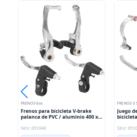
FRENOS
·
Eva
FRENOS
·
S 
10
Frenos para bicicleta V-brake
Juego de
a,
palanca de PVC / aluminio 400 x
biciclet
700mm / 1200 x 1400mm Eva
/ nylon 
SKU: 051040
SKU: 051