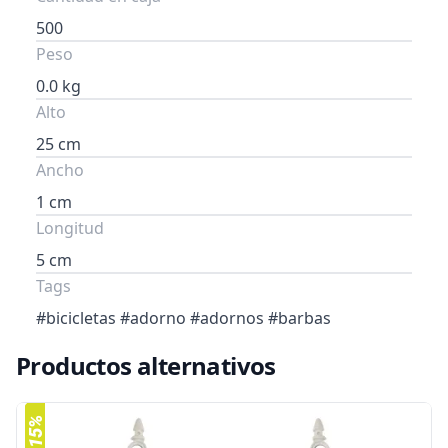
500
Peso
0.0 kg
Alto
25 cm
Ancho
1 cm
Longitud
5 cm
Tags
#bicicletas #adorno #adornos #barbas
Productos alternativos