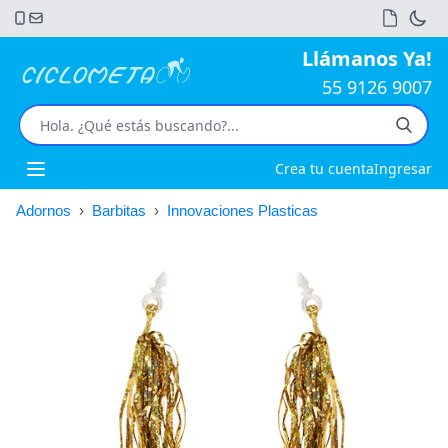
Llámanos Ya!
55 9126 9007
Crea tu cuenta
Ingresar
Open main menu
Adornos
›
Barbitas
›
Innovaciones Plasticas