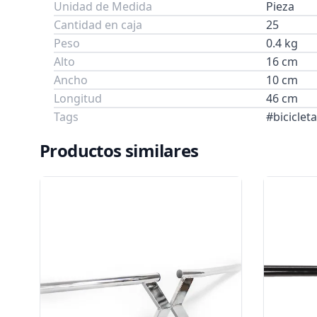
Unidad de Medida
Pieza
Cantidad en caja
25
Peso
0.4 kg
Alto
16 cm
Ancho
10 cm
Longitud
46 cm
Tags
#bicicle
Productos similares