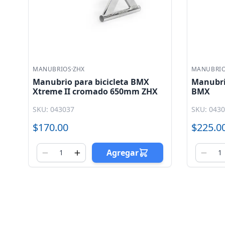
MANUBRIOS
·
Mares
MANUBRI
Manubrio para bicicleta R 20
Manubri
BMX
Doble Bu
650mm 
SKU: 043040
SKU: 043
$225.00
$125.0
Agregar