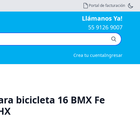
Portal de facturación
Llámanos Ya!
55 9126 9007
Crea tu cuenta
Ingresar
ra bicicleta 16 BMX Fe
HX