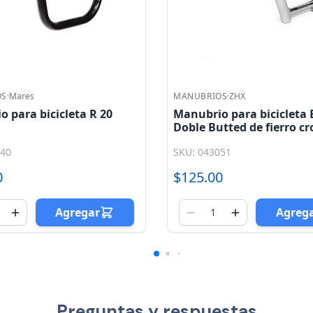
OS
·
ZHX
MANUBRIOS
·
ZHX
o para bicicleta BMX
Manubrio para bicicleta
tted de fierro cromado
de fierro negro 420 x 1
ZHX
051
SKU: 043093
0
$50.00
Agregar
Agreg
Preguntas y respuestas