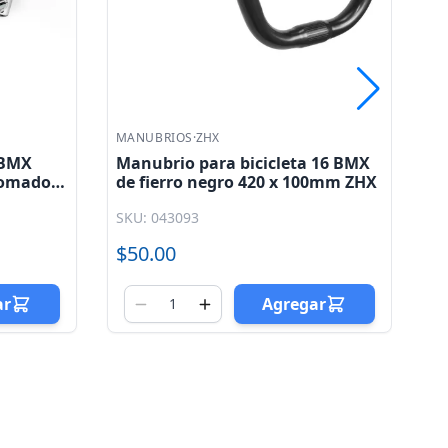
MANUBRIOS
·
ZHX
M
 16 BMX
Manubrio para bicicleta 16 BMX
Ma
00mm ZHX
cromado 420 x 100mm ZHX
ne
4
SKU: 043094
SK
$65.00
$
ar
Agregar