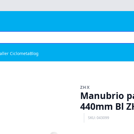
aller Ciclometa
Blog
ZHX
Manubrio pa
440mm Bl Z
SKU: 043099