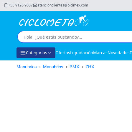
+55 9126 9007
atencionclientes@bicimex.com
Categorías
Ofertas
Liquidación
Marcas
Novedades
T
Manubrios
›
Manubrios
›
BMX
›
ZHX