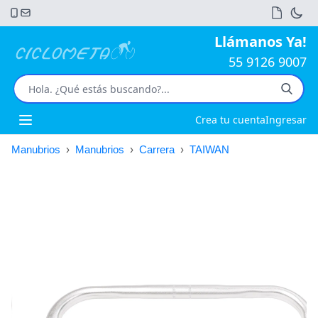
Llámanos Ya!
55 9126 9007
Crea tu cuenta
Ingresar
Open main menu
Manubrios
›
Manubrios
›
Carrera
›
TAIWAN