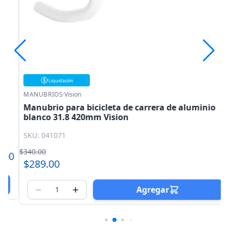
Liquidación
MANUBRIOS
·
Vision
Manubrio para bicicleta de carrera de aluminio
blanco 31.8 420mm Vision
SKU: 041071
$340.00
0
$289.00
Agregar