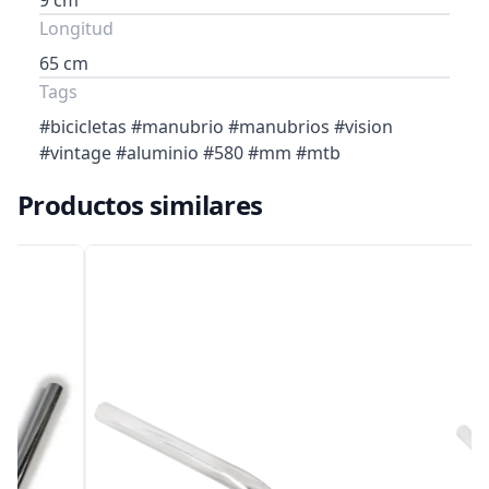
9 cm
Longitud
65 cm
Tags
#bicicletas #manubrio #manubrios #vision
#vintage #aluminio #580 #mm #mtb
Productos similares