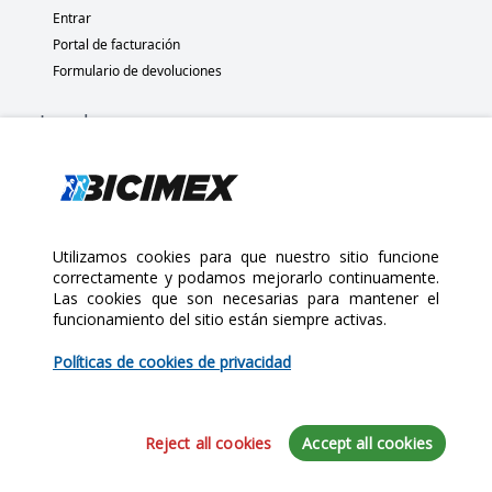
Entrar
Portal de facturación
Formulario de devoluciones
Legal
Términos y condiciones
Políticas de privacidad
Políticas de Cookies
Políticas de devolución
Utilizamos cookies para que nuestro sitio funcione
correctamente y podamos mejorarlo continuamente.
Las cookies que son necesarias para mantener el
Copyright 2025 Bicimex®. All rights reserved. Today is Viernes,
funcionamiento del sitio están siempre activas.
Agosto 7, 2026
$208.25
$245.00
Políticas de cookies de privacidad
Cantidad:
Reject all cookies
Accept all cookies
Agregar al Carrito