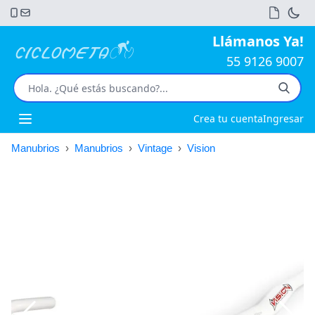
Llámanos Ya!
55 9126 9007
Crea tu cuenta
Ingresar
Open main menu
Manubrios
›
Manubrios
›
Vintage
›
Vision