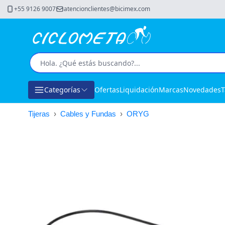
+55 9126 9007
atencionclientes@bicimex.com
Categorías
Ofertas
Liquidación
Marcas
Novedades
T
Tijeras
›
Cables y Fundas
›
ORYG