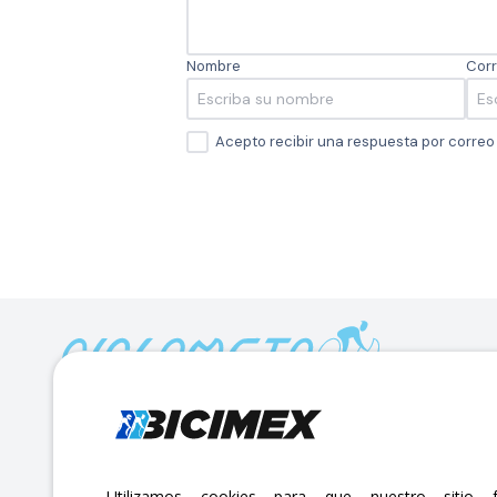
Nombre
Corr
Acepto recibir una respuesta por corre
Calle Lago Müritz No. 30 Col. Mariano Escobedo,
CP:11310 Alcaldía Miguel Hidalgo, Ciudad de México. CDMX.
Lunes a viernes 7am a 6pm / Sábados 7am a 2pm
Utilizamos cookies para que nuestro sitio f