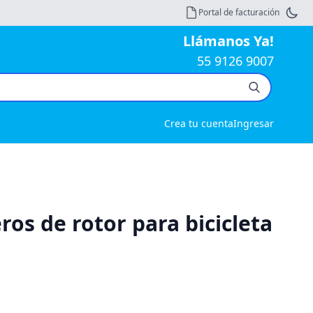
Portal de facturación
Llámanos Ya!
55 9126 9007
Crea tu cuenta
Ingresar
ros de rotor para bicicleta