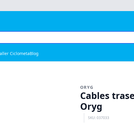
aller Ciclometa
Blog
ORYG
Cables trase
Oryg
SKU: 037033