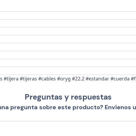
as #tijera #tijeras #cables #oryg #22.2 #estandar #cuerda #f
Preguntas y respuestas
una pregunta sobre este producto? Envíenos 