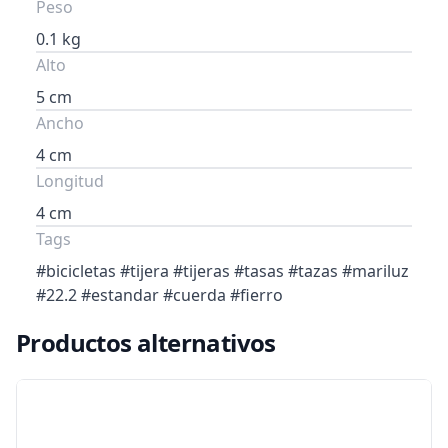
Peso
0.1 kg
Alto
5 cm
Ancho
4 cm
Longitud
4 cm
Tags
#bicicletas #tijera #tijeras #tasas #tazas #mariluz
#22.2 #estandar #cuerda #fierro
Productos alternativos