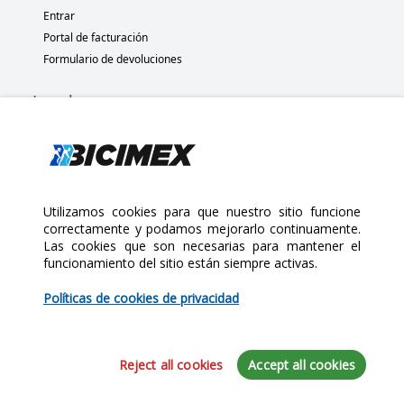
Entrar
Portal de facturación
Formulario de devoluciones
Legal
Términos y condiciones
Políticas de privacidad
Políticas de Cookies
Políticas de devolución
Utilizamos cookies para que nuestro sitio funcione
correctamente y podamos mejorarlo continuamente.
Las cookies que son necesarias para mantener el
Copyright 2025 Bicimex®. All rights reserved. Today is Jueves,
funcionamiento del sitio están siempre activas.
$35.00
Agosto 6, 2026
Políticas de cookies de privacidad
Cantidad:
Reject all cookies
Accept all cookies
Agregar al Carrito