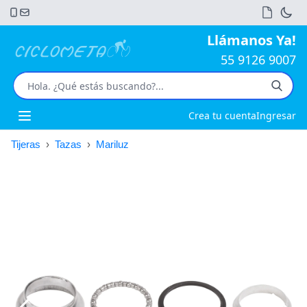
Llámanos Ya!
55 9126 9007
Crea tu cuenta
Ingresar
Open main menu
Tijeras
›
Tazas
›
Mariluz