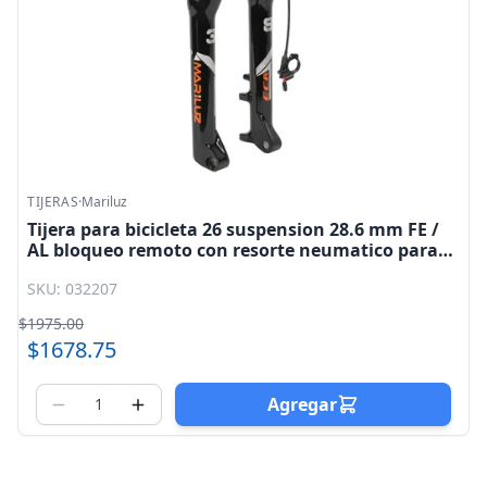
TIJERAS
·
Mariluz
Tijera para bicicleta 26 suspension 28.6 mm FE /
AL bloqueo remoto con resorte neumatico para
eje pasante 15x110mm negra Mariluz ECA
SKU: 032207
$1975.00
$1678.75
Agregar