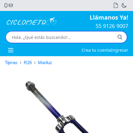
Llámanos Ya!
55 9126 9007
Crea tu cuenta
Ingresar
Open main menu
Tijeras
›
R26
›
Mariluz