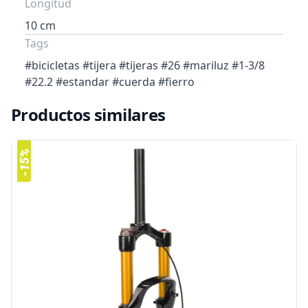
Longitud
10 cm
Tags
#bicicletas #tijera #tijeras #26 #mariluz #1-3/8
#22.2 #estandar #cuerda #fierro
Productos similares