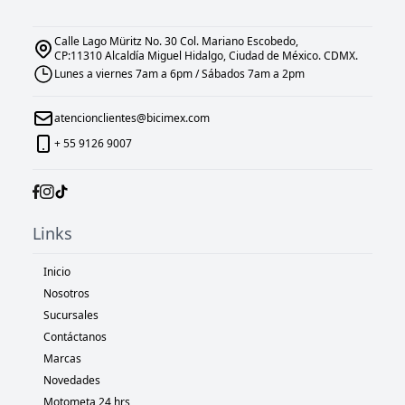
Calle Lago Müritz No. 30 Col. Mariano Escobedo,
CP:11310 Alcaldía Miguel Hidalgo, Ciudad de México. CDMX.
Lunes a viernes 7am a 6pm / Sábados 7am a 2pm
atencionclientes@bicimex.com
+ 55 9126 9007
Links
Inicio
Nosotros
Sucursales
Contáctanos
Marcas
Novedades
Motometa 24 hrs