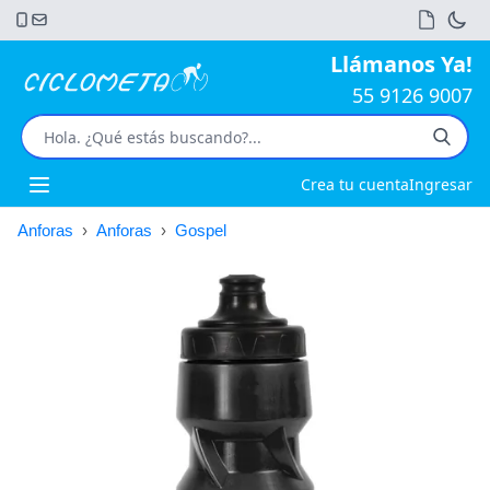
Llámanos Ya!
55 9126 9007
Crea tu cuenta
Ingresar
Open main menu
Anforas
›
Anforas
›
Gospel