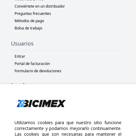
Conviértete en un distribuidor
Preguntas frecuentes
Métodos de pago
Bolsa de trabajo
Usuarios
Entrar
Portal de facturación
Formulario de devoluciones
Legal
Términos y condiciones
Políticas de privacidad
Políticas de Cookies
Políticas de devolución
Utilizamos cookies para que nuestro sitio funcione
correctamente y podamos mejorarlo continuamente.
Las cookies que son necesarias para mantener el
Copyright 2025 Bicimex®. All rights reserved. Today is Viernes,