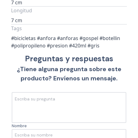
7 cm
Longitud
7 cm
Tags
#bicicletas #anfora #anforas #gospel #botellin
#polipropileno #presion #420ml #gris
Preguntas y respuestas
¿Tiene alguna pregunta sobre este
producto? Envíenos un mensaje.
Nombre