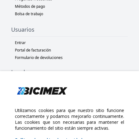
Métodos de pago
Bolsa de trabajo
Usuarios
Entrar
Portal de facturación
Formulario de devoluciones
Legal
Términos y condiciones
Políticas de privacidad
Políticas de Cookies
Políticas de devolución
Utilizamos cookies para que nuestro sitio funcione
correctamente y podamos mejorarlo continuamente.
Las cookies que son necesarias para mantener el
Copyright 2025 Bicimex®. All rights reserved. Today is Jueves,
funcionamiento del sitio están siempre activas.
Agosto 6, 2026
$95.00