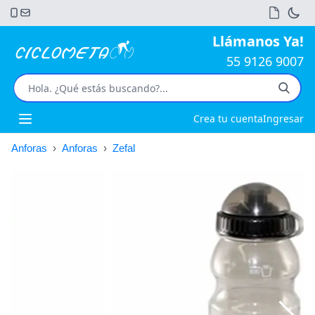
Llámanos Ya!
55 9126 9007
Crea tu cuenta
Ingresar
Open main menu
Anforas
›
Anforas
›
Zefal