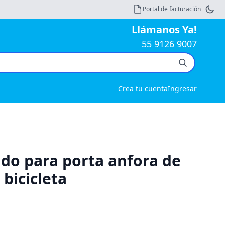
Portal de facturación
Llámanos Ya!
55 9126 9007
Crea tu cuenta
Ingresar
udo para porta anfora de
bicicleta