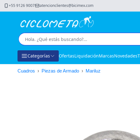
+55 9126 9007
atencionclientes@bicimex.com
Categorías
Ofertas
Liquidación
Marcas
Novedades
T
Cuadros
›
Piezas de Armado
›
Mariluz