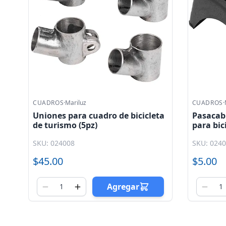
CUADROS
·
Mariluz
CUADROS
·
ta
Pasacable para caja de centro
Caja de 
para bicicleta
suspens
SKU: 024022
SKU: 024
$5.00
$250.0
Agregar