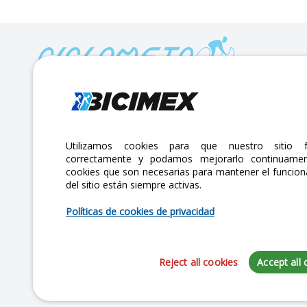
Calle Lago Müritz No. 30 Col. Mariano Escobedo,
CP:11310 Alcaldía Miguel Hidalgo, Ciudad de México. CDMX.
Lunes a viernes 7am a 6pm / Sábados 7am a 2pm
Utilizamos cookies para que nuestro sitio f
correctamente y podamos mejorarlo continuamen
atencionclientes@bicimex.com
cookies que son necesarias para mantener el funcio
+ 55 9126 9007
del sitio están siempre activas.
Políticas de cookies de privacidad
Reject all cookies
Accept all 
Copyright 2025 Bicimex®. All rights reserved. Today is Sábado, Agosto