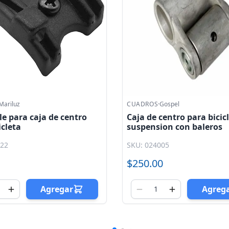
Gospel
CUADROS
·
Coloury
centro para bicicleta
Tope de cable para cuadr
ion con baleros
bicicleta
005
SKU: 024043
0
$5.00
Agregar
Agreg