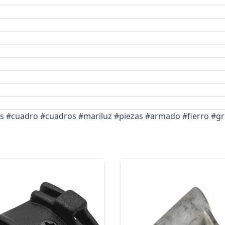
as #cuadro #cuadros #mariluz #piezas #armado #fierro #gr