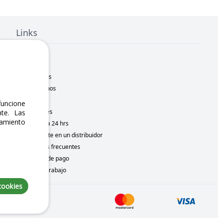
Links
Inicio
Nosotros
Sucursales
Contáctanos
Marcas
uncione
Novedades
te. Las
namiento
Motometa 24 hrs
Conviértete en un distribuidor
Preguntas frecuentes
Métodos de pago
Bolsa de trabajo
cookies
 8, 2026