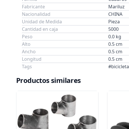
Fabricante
Mariluz
Nacionalidad
CHINA
Unidad de Medida
Pieza
Cantidad en caja
5000
Peso
0.0 kg
Alto
0.5 cm
Ancho
0.5 cm
Longitud
0.5 cm
Tags
#biciclet
Productos similares