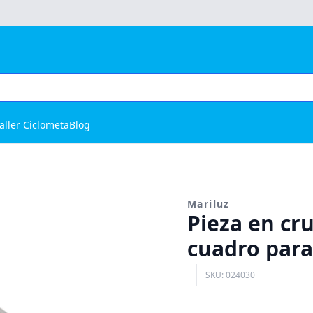
aller Ciclometa
Blog
Mariluz
Pieza en cr
cuadro para 
SKU: 024030