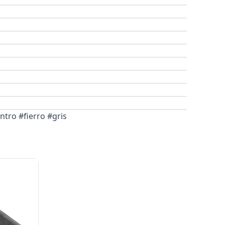
tro #fierro #gris