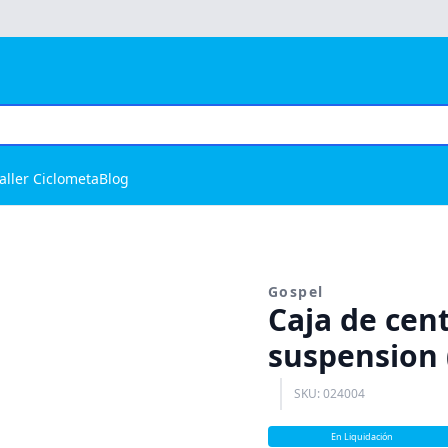
aller Ciclometa
Blog
Gospel
Caja de cent
suspension 
SKU: 024004
En Liquidación