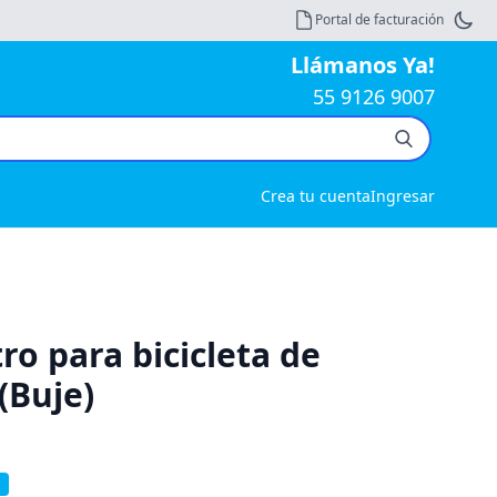
Portal de facturación
Llámanos Ya!
55 9126 9007
Crea tu cuenta
Ingresar
ro para bicicleta de
(Buje)