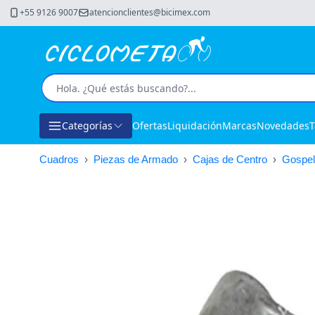
+55 9126 9007
atencionclientes@bicimex.com
Categorías
Ofertas
Liquidación
Marcas
Novedades
T
Cuadros
›
Piezas de Armado
›
Cajas de Centro
›
Gospel