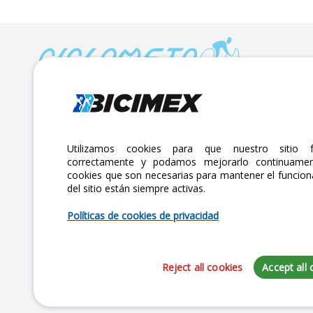
Calle Lago Müritz No. 30 Col. Mariano Escobedo,
CP:11310 Alcaldía Miguel Hidalgo, Ciudad de México. CDMX.
Lunes a viernes 7am a 6pm / Sábados 7am a 2pm
Utilizamos cookies para que nuestro sitio f
correctamente y podamos mejorarlo continuamen
atencionclientes@bicimex.com
cookies que son necesarias para mantener el funcio
+ 55 9126 9007
del sitio están siempre activas.
Políticas de cookies de privacidad
Reject all cookies
Accept all 
Copyright 2025 Bicimex®. All rights reserved. Today is Sábado, Agosto