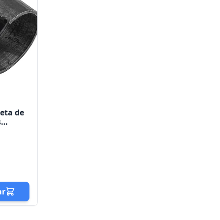
leta de
s
ñal sin
ar