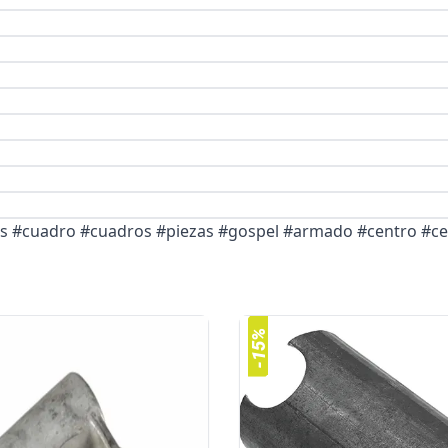
as #cuadro #cuadros #piezas #gospel #armado #centro #cen