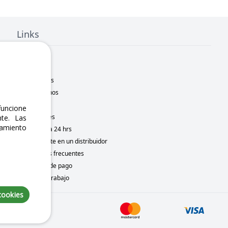
Links
Inicio
Nosotros
Sucursales
Contáctanos
Marcas
uncione
Novedades
te. Las
namiento
Motometa 24 hrs
Conviértete en un distribuidor
Preguntas frecuentes
Métodos de pago
Bolsa de trabajo
cookies
 8, 2026