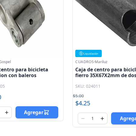
Liquidación
Gospel
CUADROS
·
Mariluz
centro para bicicleta
Caja de centro para bicic
ion con baleros
fierro 35X67X2mm de do
perforaciones para cigue
005
SKU: 024011
cuerda
0
$5.00
$4.25
Agregar
Agreg