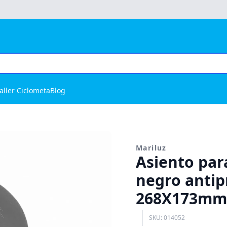
aller Ciclometa
Blog
Mariluz
Asiento par
negro antip
268X173mm 
SKU: 014052