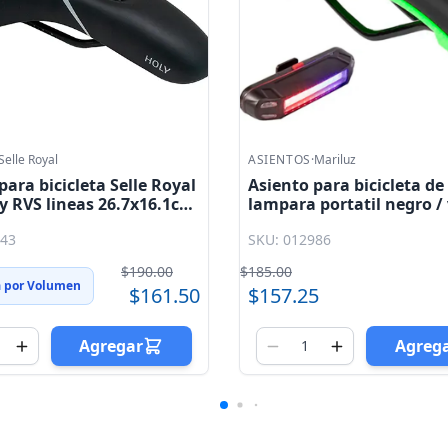
Mariluz
ASIENTOS
·
Selle Royal
para bicicleta de gel con
Asiento para bicicleta MT
portatil negro / verde
Royal prostatilo con bro
6L Mariluz
28.0x17.0cm negro / rosa
986
SKU: 014157
$130.00
5
$110.50
Agregar
Agreg