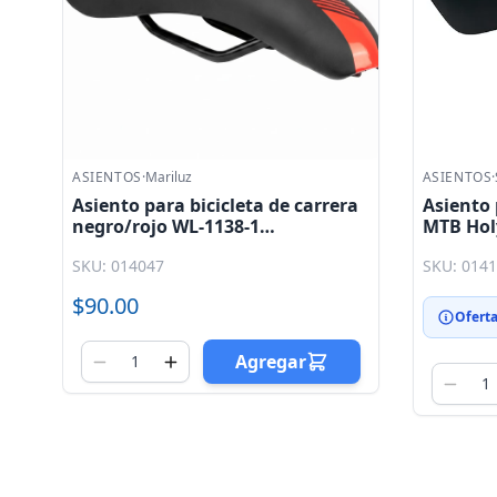
ASIENTOS
·
Selle Royal
ASIENTOS
·
a
Asiento para bicicleta Selle Royal
Asiento 
MTB Holy RVS lineas 26.7x16.1cm
lampara 
negro / plata prostatico
WL - 916
SKU: 014143
SKU: 012
$190.00
$185.00
Oferta por Volumen
$161.50
$157.2
Agregar