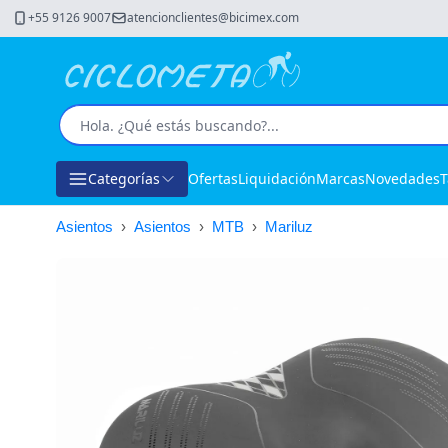
+55 9126 9007
atencionclientes@bicimex.com
Categorías
Ofertas
Liquidación
Marcas
Novedades
T
Asientos
›
Asientos
›
MTB
›
Mariluz