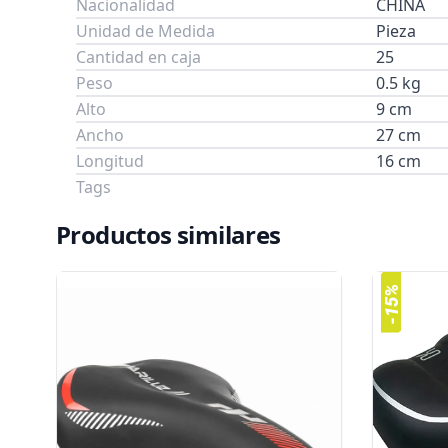
Nacionalidad
CHINA
Unidad de Medida
Pieza
Cantidad en caja
25
Peso
0.5 kg
Alto
9 cm
Ancho
27 cm
Longitud
16 cm
Tags
Productos similares