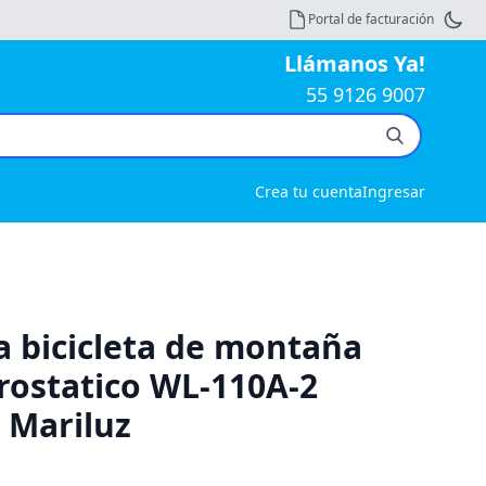
Portal de facturación
Llámanos Ya!
55 9126 9007
Crea tu cuenta
Ingresar
a bicicleta de montaña
rostatico WL-110A-2
Mariluz