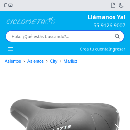
Llámanos Ya!
55 9126 9007
Crea tu cuenta
Ingresar
Open main menu
Asientos
›
Asientos
›
City
›
Mariluz