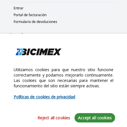
Entrar
Portal de facturación
Formulario de devoluciones
Legal
Términos y condiciones
Políticas de privacidad
Políticas de Cookies
Políticas de devolución
Utilizamos cookies para que nuestro sitio funcione
correctamente y podamos mejorarlo continuamente.
Las cookies que son necesarias para mantener el
Copyright 2025 Bicimex®. All rights reserved. Today is Sábado,
funcionamiento del sitio están siempre activas.
Agosto 8, 2026
$70.00
Políticas de cookies de privacidad
Cantidad:
Reject all cookies
Accept all cookies
Agregar al Carrito