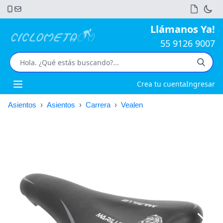
Llámanos Ya!
55 9126 9007
Crea tu cuenta
Ingresar
Open main menu
Asientos
›
Asientos
›
Carrera
›
Vealen