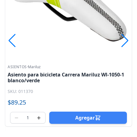
ASIENTOS
·
Mariluz
Asiento para bicicleta Carrera Mariluz Wl-1050-1
blanco/verde
SKU: 011370
$89.25
0
Agregar