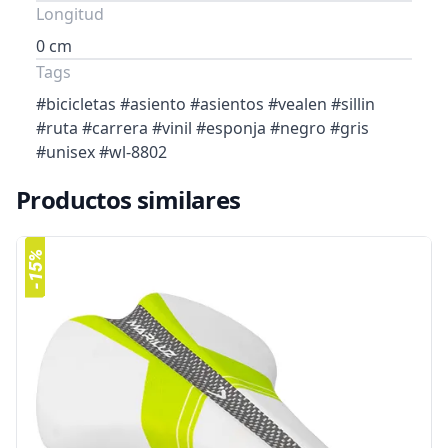
Longitud
0 cm
Tags
#bicicletas #asiento #asientos #vealen #sillin
#ruta #carrera #vinil #esponja #negro #gris
#unisex #wl-8802
Productos similares