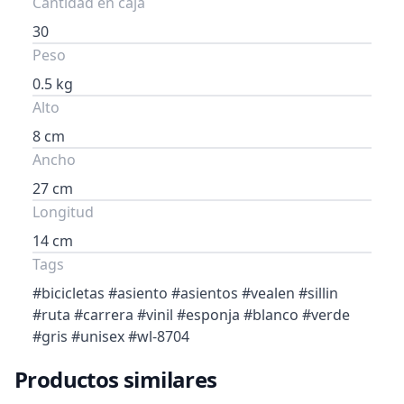
Cantidad en caja
30
Peso
0.5 kg
Alto
8 cm
Ancho
27 cm
Longitud
14 cm
Tags
#bicicletas #asiento #asientos #vealen #sillin
#ruta #carrera #vinil #esponja #blanco #verde
#gris #unisex #wl-8704
Productos similares