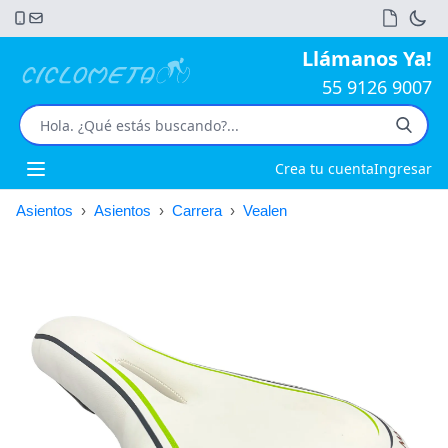
Llámanos Ya!
55 9126 9007
Crea tu cuenta
Ingresar
Open main menu
Asientos
›
Asientos
›
Carrera
›
Vealen