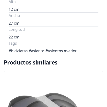
Alto
12 cm
Ancho
27 cm
Longitud
22 cm
Tags
#bicicletas #asiento #asientos #vader
Productos similares