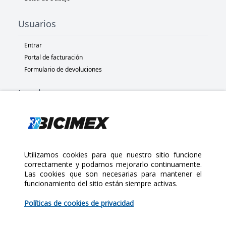
Usuarios
Entrar
Portal de facturación
Formulario de devoluciones
Legal
Términos y condiciones
Políticas de privacidad
Políticas de Cookies
Políticas de devolución
Utilizamos cookies para que nuestro sitio funcione
correctamente y podamos mejorarlo continuamente.
Las cookies que son necesarias para mantener el
Copyright 2025 Bicimex®. All rights reserved. Today is Sábado,
funcionamiento del sitio están siempre activas.
Agosto 8, 2026
$80.00
Políticas de cookies de privacidad
Cantidad: