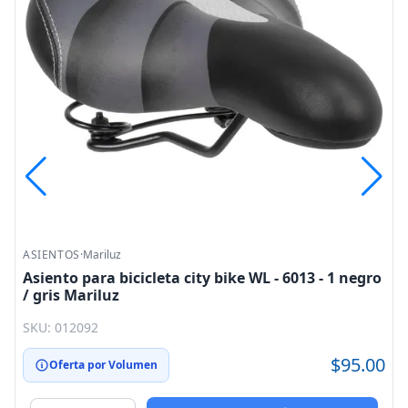
ASIENTOS
·
Mariluz
Asiento para bicicleta city bike WL - 6013 - 1 negro
/ gris Mariluz
SKU: 012092
$95.00
Oferta por Volumen