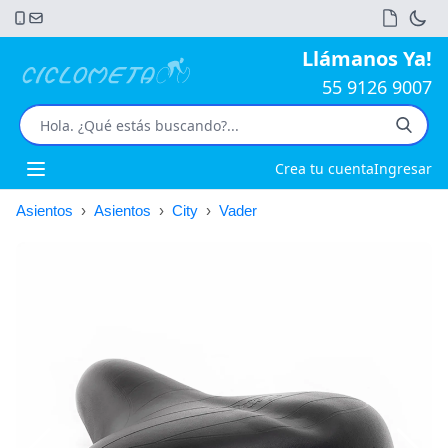
Llámanos Ya!
55 9126 9007
Crea tu cuenta
Ingresar
Open main menu
Asientos
›
Asientos
›
City
›
Vader