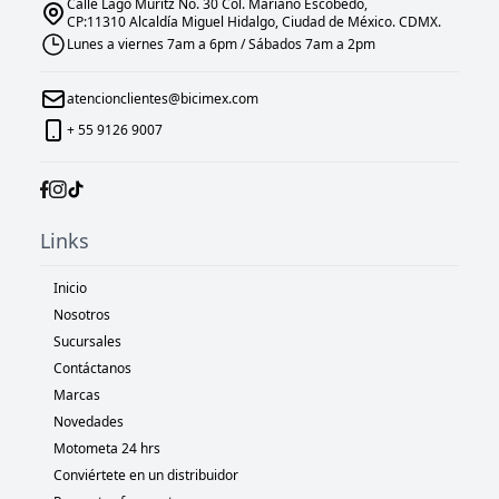
Calle Lago Müritz No. 30 Col. Mariano Escobedo,
CP:11310 Alcaldía Miguel Hidalgo, Ciudad de México. CDMX.
Lunes a viernes 7am a 6pm / Sábados 7am a 2pm
atencionclientes@bicimex.com
+ 55 9126 9007
Links
Inicio
Nosotros
Sucursales
Contáctanos
Marcas
Novedades
Motometa 24 hrs
Conviértete en un distribuidor