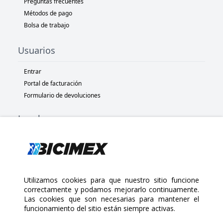
Preguntas frecuentes
Métodos de pago
Bolsa de trabajo
Usuarios
Entrar
Portal de facturación
Formulario de devoluciones
Legal
Términos y condiciones
Políticas de privacidad
Políticas de Cookies
Políticas de devolución
Utilizamos cookies para que nuestro sitio funcione
correctamente y podamos mejorarlo continuamente.
Las cookies que son necesarias para mantener el
Copyright 2025 Bicimex®. All rights reserved. Today is Viernes,
funcionamiento del sitio están siempre activas.
Agosto 7, 2026