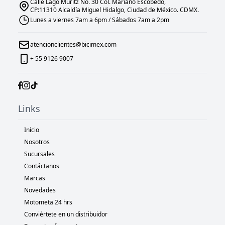
Calle Lago Müritz No. 30 Col. Mariano Escobedo,
CP:11310 Alcaldía Miguel Hidalgo, Ciudad de México. CDMX.
Lunes a viernes 7am a 6pm / Sábados 7am a 2pm
atencionclientes@bicimex.com
+ 55 9126 9007
Links
Inicio
Nosotros
Sucursales
Contáctanos
Marcas
Novedades
Motometa 24 hrs
Conviértete en un distribuidor