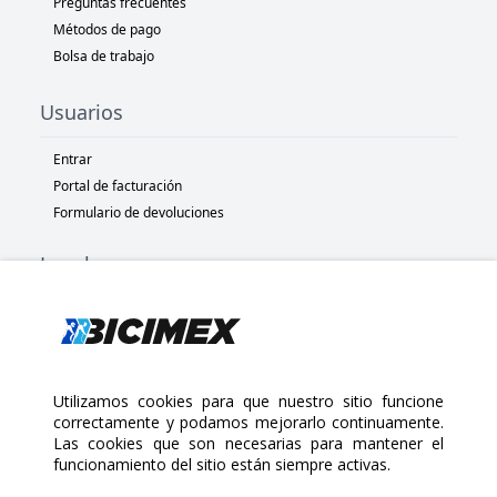
Preguntas frecuentes
Métodos de pago
Bolsa de trabajo
Usuarios
Entrar
Portal de facturación
Formulario de devoluciones
Legal
Términos y condiciones
Políticas de privacidad
Políticas de Cookies
Políticas de devolución
Utilizamos cookies para que nuestro sitio funcione
correctamente y podamos mejorarlo continuamente.
Las cookies que son necesarias para mantener el
Copyright 2025 Bicimex®. All rights reserved. Today is Sábado,
funcionamiento del sitio están siempre activas.
Agosto 8, 2026