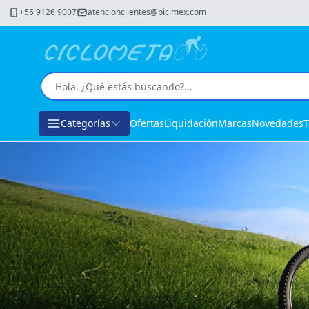
+55 9126 9007
atencionclientes@bicimex.com
Categorías
Ofertas
Liquidación
Marcas
Novedades
T