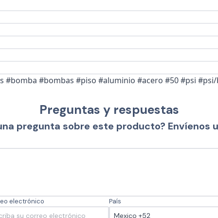
tas #bomba #bombas #piso #aluminio #acero #50 #psi #psi/
Preguntas y respuestas
una pregunta sobre este producto? Envíenos 
eo electrónico
País