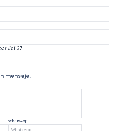
bar #gf-37
un mensaje.
WhatsApp