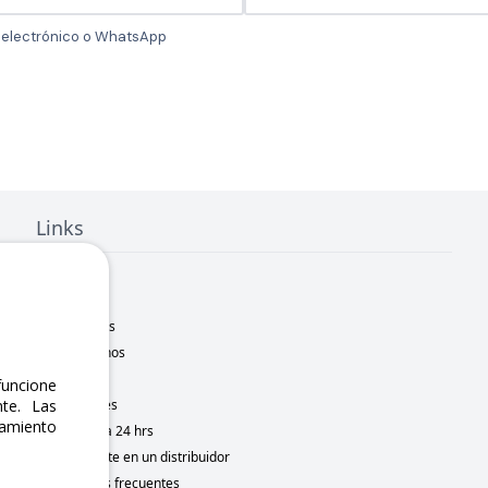
o electrónico o WhatsApp
Links
Inicio
Nosotros
Sucursales
Contáctanos
Marcas
uncione
te. Las
Novedades
namiento
Motometa 24 hrs
Conviértete en un distribuidor
Preguntas frecuentes