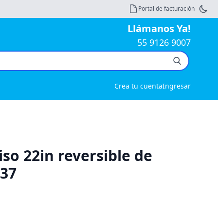
Portal de facturación
Llámanos Ya!
55 9126 9007
Crea tu cuenta
Ingresar
so 22in reversible de
 37