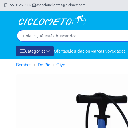
+55 9126 9007
atencionclientes@bicimex.com
Categorías
Ofertas
Liquidación
Marcas
Novedades
T
Bombas
›
De Pie
›
Giyo