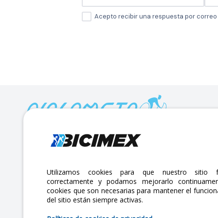
Acepto recibir una respuesta por corre
Calle Lago Müritz No. 30 Col. Mariano Escobedo,
CP:11310 Alcaldía Miguel Hidalgo, Ciudad de México. CDMX.
Lunes a viernes 7am a 6pm / Sábados 7am a 2pm
Utilizamos cookies para que nuestro sitio f
correctamente y podamos mejorarlo continuamen
atencionclientes@bicimex.com
cookies que son necesarias para mantener el funcio
+ 55 9126 9007
del sitio están siempre activas.