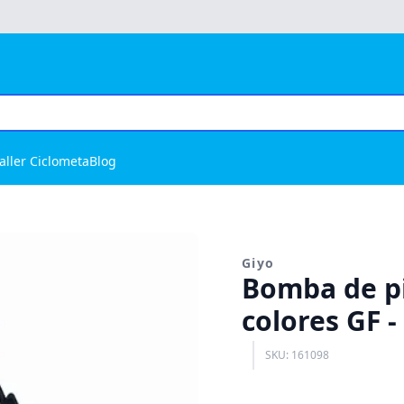
aller Ciclometa
Blog
Giyo
Bomba de pi
colores GF -
SKU: 161098