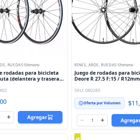
ROS, RUEDAS
·
Shimano
RINES, AROS, RUEDAS
·
Shimano
e rodadas para bicicleta
Juego de rodadas para bici
ruta (delantera y trasera)
Deore R 27.5 F:15 / R12m
00 8 - 10V Shimano
- M8000 - 27.5 CL Shimano
402
SKU: 080285
.00
$11
Oferta por Volumen
Agregar
Agrega