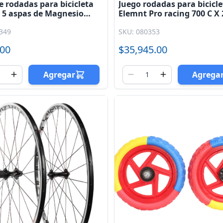
e rodadas para bicicleta
Juego rodadas para bicicl
 5 aspas de Magnesio
Elemnt Pro racing 700 C X
Accrue
349
SKU: 080353
.00
$35,945.00
Agregar
Agrega