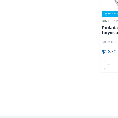
Liquida
RINES, A
Rodadas
hoyos a
SKU: 080
$2870