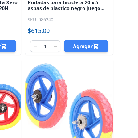
eta Xero
Rodadas para bicicleta 20 x 5
 20H
aspas de plastico negro juego
(delantero / trasero) BMX
SKU: 086240
$615.00
r
Agregar