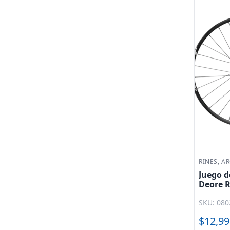
SYM
Sayto
Shimano
Vento
Precios
$
30
$
35,945
Hasta $7,213
$7,213 a $14,396
$14,396 a $21,579
$21,579 a $28,762
RINES, A
$28,762 y más
Juego d
Deore R
M8020 -
SKU: 080
$12,99