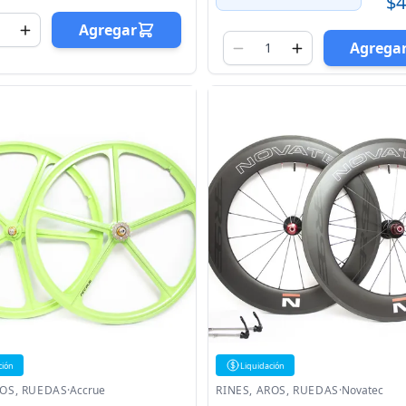
$4
Agregar
Agrega
ción
Liquidación
ROS, RUEDAS
·
Accrue
RINES, AROS, RUEDAS
·
Novatec