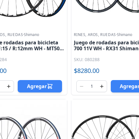
ROS, RUEDAS
·
Shimano
RINES, AROS, RUEDAS
·
Shimano
e rodadas para bicicleta
Juego de rodadas para bici
F:15 / R:12mm WH - MT500
700 11V WH - RX31 Shima
 Shimano
284
SKU: 080288
.00
$8280.00
Agregar
Agrega