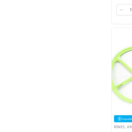
Liquida
RINES, A