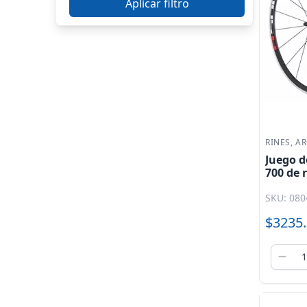
R29
Aplicar filtro
R700
Traseros
Marcas
Accrue
Alessia
Bicimex
RINES, A
Eva
Juego d
Generico
700 de 
Gospel
WH - R5
Italika
SKU: 080
Jiajue
$3235
Kinlley
Leiruki
Mariluz
Novatec
Roda