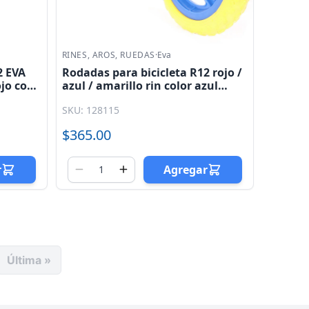
RINES, AROS, RUEDAS
·
Eva
2 EVA
Rodadas para bicicleta R12 rojo /
ojo con
azul / amarillo rin color azul
sprocket fijo (Jgo) Eva
SKU: 128115
$365.00
r
Agregar
Última »