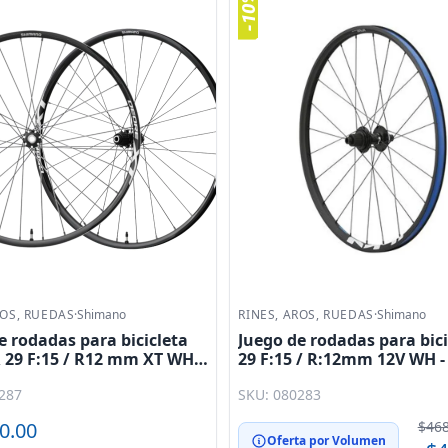
ROS, RUEDAS
·
Shimano
RINES, AROS, RUEDAS
·
Shimano
e rodadas para bicicleta
Juego de rodadas para bici
 29 F:15 / R12 mm XT WH -
29 F:15 / R:12mm 12V WH 
 29 CL Shimano
- B 24H Shimano
287
SKU: 080283
0.00
$468
Oferta por Volumen