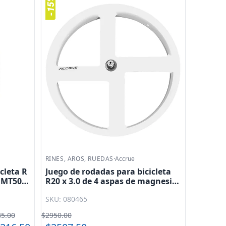
RINES, AROS, RUEDAS
·
Accrue
cleta R
Juego de rodadas para bicicleta
- MT501
R20 x 3.0 de 4 aspas de magnesio
para 6-8V con balero sellado
SKU: 080465
Snow ACR201 Accrue
5.00
$2950.00