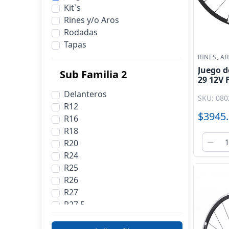
Kit`s
Rines y/o Aros
Rodadas
Tapas
RINES, A
Juego d
Sub Familia 2
29 12V 
- B 24H
Delanteros
SKU: 080
R12
$3945
R16
R18
R20
R24
R25
R26
R27
R27.5
R28