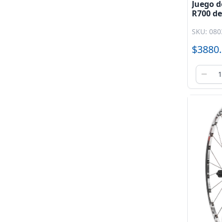
Juego d
R700 de
ACR06 
SKU: 080
$3880