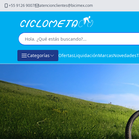
+55 9126 9007
atencionclientes@bicimex.com
Categorías
Ofertas
Liquidación
Marcas
Novedades
T