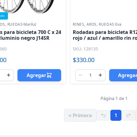
ción
ROS, RUEDAS
·
Mariluz
RINES, AROS, RUEDAS
·
Eva
 para bicicleta 700 C x 24
Rodadas para bicicleta R1
luminio negro J14SR
rojo / azul / amarillo rin r
cuerda (Jgo) Eva
360
SKU: 128135
.00
$330.00
Agregar
Agrega
Página 1 de 1
« Primera
1