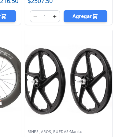
216.50
$2507.50
r
Agregar
RINES, AROS, RUEDAS
·
Mariluz