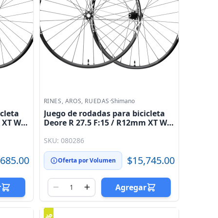
RINES, AROS, RUEDAS
·
Shimano
cleta
Juego de rodadas para bicicleta
m XT WH
Deore R 27.5 F:15 / R12mm XT WH
- M8020 - 27.5 CL Shimano
SKU: 080286
,685.00
$15,745.00
Oferta por Volumen
r
Agregar